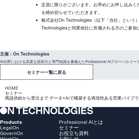
定員に限りがございます。お早めにお申し込みく
を締め切らせていただきます。
株式会社On Technologies（以下「当社」という
Technologiesと同業他社に所属される方のご
主催：On Technologies
AI分野における高度な技術力と専門知識を兼備えたProfessional AIグローバル
セミナー一覧に戻る
HOME
セミナー
商談供給から受注まで データ×AIで構築する再現性ある営業パイプ
Products
Professional AIとは
LegalOn
セミナー
GovernOn
お役立ち資料
WorkOn
お知らせ