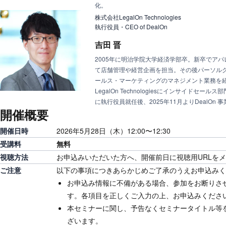
株式会社LegalOn Technologies
執行役員・CEO of DealOn
吉田 晋
2005年に明治学院大学経済学部卒。新卒でア
て店舗管理や経営企画を担当。その後パーソル
ールス・マーケティングのマネジメント業務を経て
LegalOn Technologiesにインサイドセー
に執行役員就任後、2025年11月よりDealOn
開催概要
開催日時
2026年5月28日（木）12:00〜12:30
受講料
無料
視聴方法
お申込みいただいた方へ、開催前日に視聴用URLを
ご注意
以下の事項につきあらかじめご了承のうえお申込みく
お申込み情報に不備がある場合、参加をお断りさ
す。各項目を正しくご入力の上、お申込みくださ
本セミナーに関し、予告なくセミナータイトル等
ざいます。