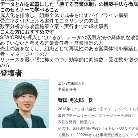
データとAIを武器にした「勝てる営業体制」の構築手法を徹
このセミナーで学べること
属人化を排除し、組織全体で成果を出すパイプライン構築
受注率を引き上げる案件モニタリングの方法
数字分析から改善施策立案・実行までの成功事例
こんな方におすすめです
SFA/CRMを導入しているが、データの活用方法や具体的な
めていないと考える営業責任者・営業推進の方
売上の波をなくし、組織として再現性のある営業体制を構築し
者・マネージャーの方
リソースを最小限に抑えつつ、効率的に商談数・受注数を増や
の方
登壇者
エンSX株式会社
事業責任者
野田 勇次郎 氏
2016年にエン株式会社（旧エン・ジャパン）に
最速でチームリーダー、マネージャーを経験し
表彰を受賞（殿堂入り）。
その後、SaaS領域やWebサイトUI・UXな
て携わり、2022年からは事業責任者としてエン