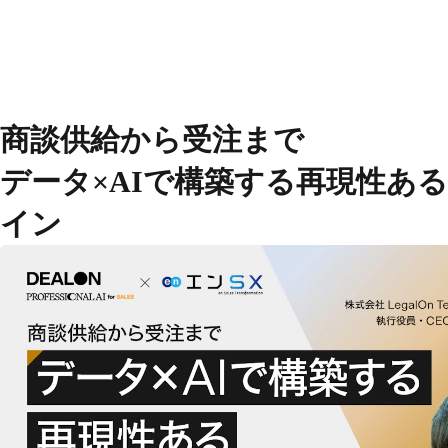
オンライン無料セミナー
商談供給から受注まで
LegalOn
製品
データ×AIで構築する再現性あ
GovernOn
DealOn
イン
WorkOn
TomoniAI