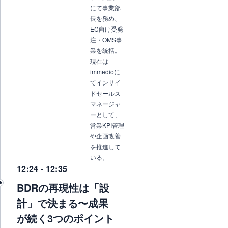
にて事業部
長を務め、
EC向け受発
注・OMS事
業を統括。
現在は
immedioに
てインサイ
ドセールス
マネージャ
ーとして、
営業KPI管理
や企画改善
を推進して
いる。
12:24 - 12:35
BDRの再現性は「設
計」で決まる〜成果
が続く3つのポイント