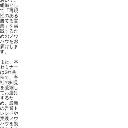
組織とし
て「再現
性のある
勝てる営
業」を実
践するた
めのノウ
ハウをお
届けしま
す。
また、本
セミナー
は5社共
催で、各
社の知見
を凝縮し
てお届け
するた
め、最新
の営業ト
レンドや
実践ノウ
ハウを効