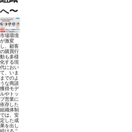
へ〜
市場環境
が激変
し、顧客
の購買行
動も多様
化する現
代におい
て、いま
までのよ
うな商談
獲得モデ
ルやトッ
プ営業に
依存した
組織体制
では、安
定した成
果を出し
続けるこ