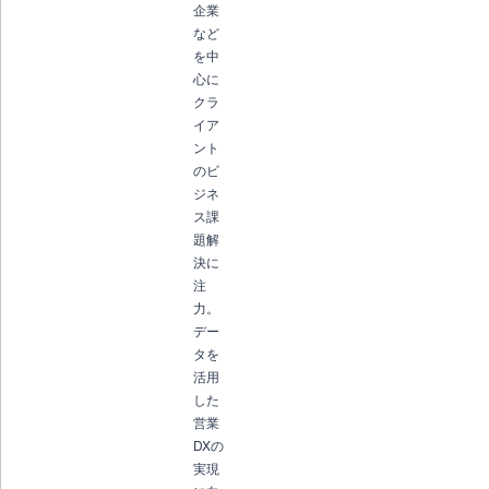
企業
など
を中
心に
クラ
イア
ント
のビ
ジネ
ス課
題解
決に
注
力。
デー
タを
活用
した
営業
DXの
実現