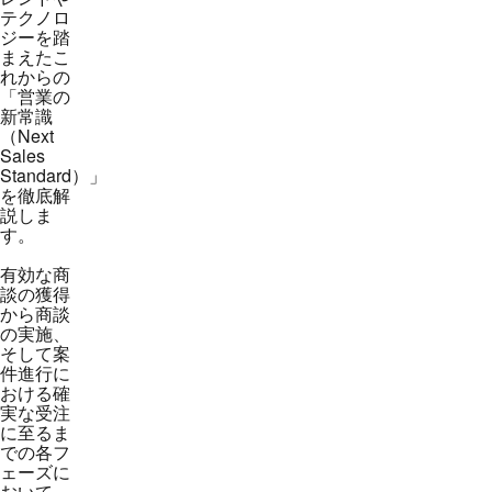
テクノロ
ジーを踏
まえたこ
れからの
「営業の
新常識
（Next
Sales
Standard）」
を徹底解
説しま
す。
有効な商
談の獲得
から商談
の実施、
そして案
件進行に
おける確
実な受注
に至るま
での各フ
ェーズに
おいて、