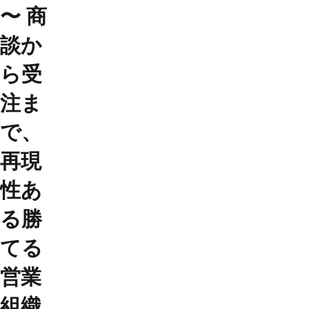
〜 商
談か
ら受
注ま
で、
再現
性あ
る勝
てる
営業
組織