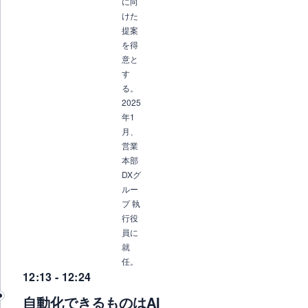
に向
けた
提案
を得
意と
す
る。
2025
年1
月、
営業
本部
DXグ
ルー
プ 執
行役
員に
就
任。
12:13 - 12:24
自動化できるものはAI