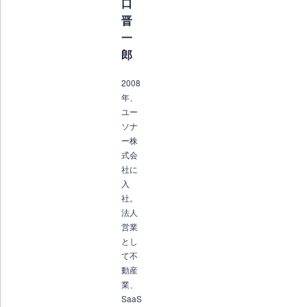
口
晋
一
郎
2008
年、
ユー
ソナ
ー株
式会
社に
入
社。
法人
営業
とし
て不
動産
業、
SaaS