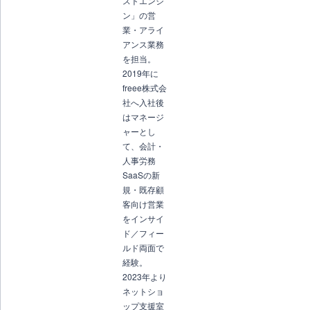
ストエンジ
ン」の営
業・アライ
アンス業務
を担当。
2019年に
freee株式会
社へ入社後
はマネージ
ャーとし
て、会計・
人事労務
SaaSの新
規・既存顧
客向け営業
をインサイ
ド／フィー
ルド両面で
経験。
2023年より
ネットショ
ップ支援室