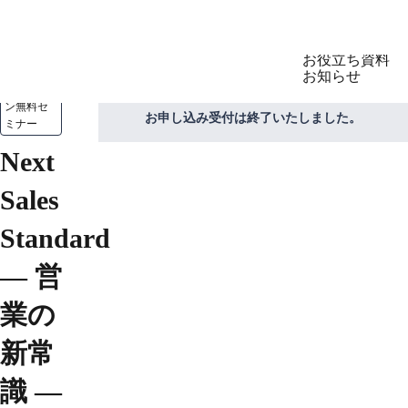
製品
セミナー
お役立ち資料
お知らせ
オンライ
ン無料セ
お申し込み受付は終了いたしました。
ミナー
LegalOn
製品
Next
GovernOn
DealOn
Sales
WorkOn
TomoniAI
Standard
— 営
業の
新常
識 —