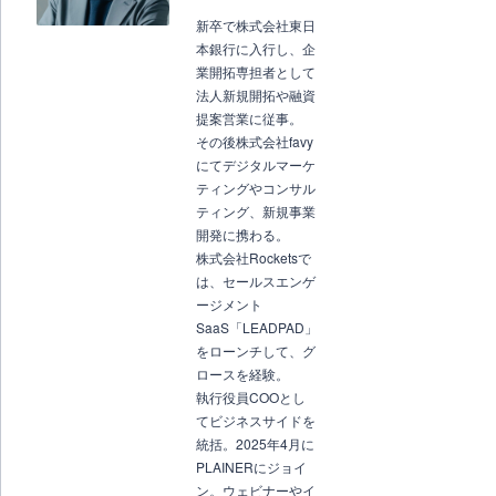
新卒で株式会社東日
本銀行に入行し、企
業開拓専担者として
法人新規開拓や融資
提案営業に従事。
その後株式会社favy
にてデジタルマーケ
ティングやコンサル
ティング、新規事業
開発に携わる。
株式会社Rocketsで
は、セールスエンゲ
ージメント
SaaS「LEADPAD」
をローンチして、グ
ロースを経験。
執行役員COOとし
てビジネスサイドを
統括。2025年4月に
PLAINERにジョイ
ン。ウェビナーやイ