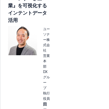
業』を可視化する
インテントデータ
活用
ユー
ソナ
ー株
式会
社
営業
本
部
DX
グル
ー
プ
執行
役員
田