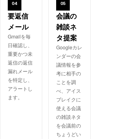
04
05
要返信
会議の
メール
雑談ネ
タ提案
Gmailを毎
日確認し、
Googleカレ
重要かつ未
ンダーの会
返信の返信
議情報を参
漏れメール
考に相手の
を特定し、
ことを調
アラートし
べ、アイス
ます。
ブレイクに
使える会議
の雑談ネタ
を会議前の
ちょうどい