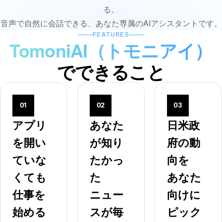
る。
音声で自然に会話できる、あなた専属のAIアシスタントです。
FEATURES
TomoniAI（トモニアイ）
でできること
01
02
03
アプリ
あなた
日米政
を開い
が知り
府の動
ていな
たかっ
向を
くても
た
あなた
仕事を
ニュー
向けに
始める
スが毎
ピック