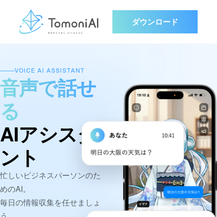
ダウンロード
VOICE AI ASSISTANT
音声で話せ
る
AIアシスタ
ント
忙しいビジネスパーソンのた
めのAI。
毎日の情報収集を任せましょ
う。