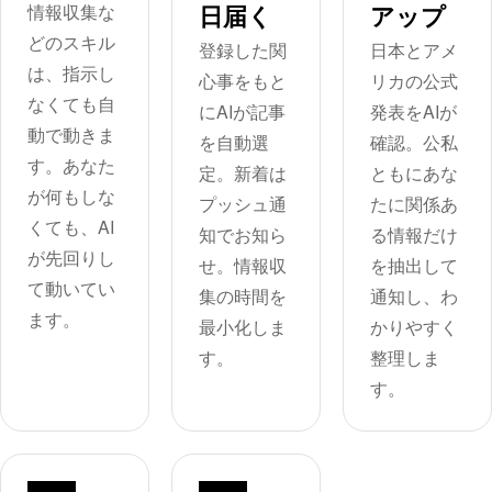
日届く
アップ
情報収集な
どのスキル
登録した関
日本とアメ
は、指示し
心事をもと
リカの公式
なくても自
にAIが記事
発表をAIが
動で動きま
を自動選
確認。公私
す。あなた
定。新着は
ともにあな
が何もしな
プッシュ通
たに関係あ
くても、AI
知でお知ら
る情報だけ
が先回りし
せ。情報収
を抽出して
て動いてい
集の時間を
通知し、わ
ます。
最小化しま
かりやすく
す。
整理しま
す。