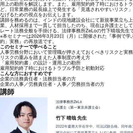
用上の勘所を解説します。また、雇用契約終了時におけるトラ
ど、日常業務の延長線上で発生する「見逃されやすいリスク」
なげるための視点をお伝えします。
講師を務めるのは、インドの現地建設会社にて新規事業立ち上
業、人材採用まで一貫して担当したのち、現在は弁護士として
レート法務全般を手掛ける、法律事務所ZeLoの竹下晴哉先生
※本セミナーは2026年3月23日（月）に開催された『事例で
約」実務』の再放送です。
このセミナーで学べること
人事労務分野において管理職が押さえておくべきリスクと実務
リスクの重みを踏まえた人事制度の考え方
「雇用契約書」の設計・運用上の勘所
雇用契約終了時におけるトラブル予防と初動対応
こんな方におすすめです
企業の法務責任者・法務担当者の方
企業の人事／労務責任者・人事／労務担当者の方
講師
法律事務所ZeLo
弁護士（第一東京弁護士会）
竹下 晴哉 先生
2022年慶應大学在学中、司法試験合格。同年南
建設会社にて新規事業立ち上げに参画。現場指