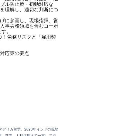
ブル防止策・初動対応な
を理解し、適切な判断につ
げに参画し、現場指揮、営
人事労務領域を含むコーポ
です。
学ぶ！労務リスクと「雇用契
対応策の要点
アフリカ留学。2023年インドの現地
揮、営業、人材採用まで一貫して担