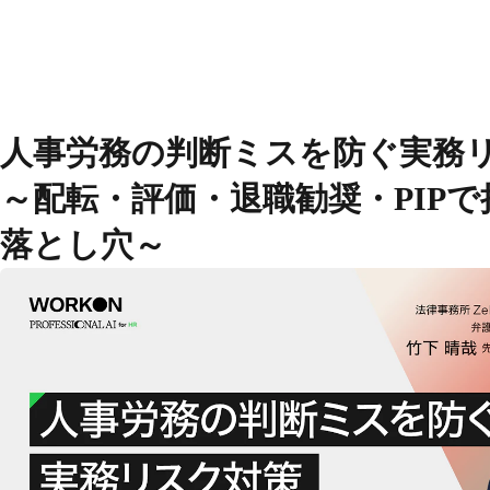
オンライン無料セミナー
人事労務の判断ミスを防ぐ実務
LegalOn
製品
～配転・評価・退職勧奨・PIP
GovernOn
DealOn
落とし穴～
WorkOn
TomoniAI