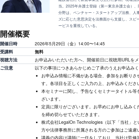
当。2025年弁護士登録（第一東京弁護士会）、
分野は、ベンチャー・スタートアップ法務、人
ズに応じた意思決定を法務面から支援し、スピ
ービスを重視している。
開催概要
開催日時
2026年5月29日（金）14:00〜14:45
受講料
無料
視聴方法
お申込みいただいた方へ、開催前日に視聴用URLを
ご注意
以下の事項につきあらかじめご了承のうえお申込みく
お申込み情報に不備がある場合、参加をお断りさ
す。各項目を正しくご入力の上、お申込みくださ
本セミナーに関し、予告なくセミナータイトル等
ざいます。
定員に限りがございます。お早めにお申し込みく
を締め切らせていただきます。
株式会社LegalOn Technologies（以下「
方や法律事務所に所属される方のご参加はご遠慮い
講義の内容は講師に一任をしており、当社は監修