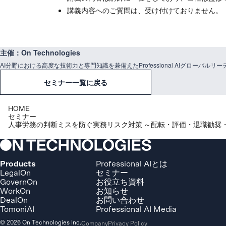
講義内容へのご質問は、受け付けておりません。
主催：On Technologies
AI分野における高度な技術力と専門知識を兼備えたProfessional AIグローバル
セミナー一覧に戻る
HOME
セミナー
人事労務の判断ミスを防ぐ実務リスク対策 ～配転・評価・退職勧奨・
Products
Professional AIとは
LegalOn
セミナー
GovernOn
お役立ち資料
WorkOn
お知らせ
DealOn
お問い合わせ
TomoniAI
Professional AI Media
© 2026 On Technologies Inc.
Company
Privacy Policy