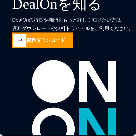
DealOnを知る
ージェント
Sela（セ
クシー広告
が一気通貫
ラ）」を提
を6/1より全
DealOnの特長や機能をもっと詳しく知りたい方は、
で遂行 ～営
供開始 ～先
国で開始
資料ダウンロードや無料トライアルをご利用ください。
業における
着100社限
資料ダウンロード
人手不足と
定キャンペ
属人化を超
ーンを実施
え、事業成
～
長の可能性
を最大化。
～