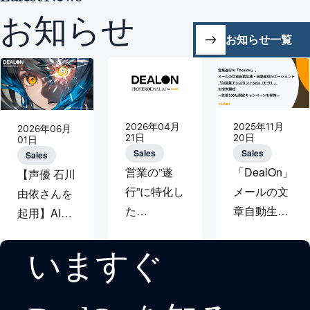
お知らせ
お知らせ一覧
2026年04月
2025年11月
2026年06月
21日
20日
01日
Sales
Sales
Sales
営業の”遂
「DealOn」、
【声優 石川
行”に特化し
メールの文
由依さんを
た
章自動生
起用】AI駆
Professional
成・自動返
動セールス
AI「DealOn」、
信AIエージ
を実現する
いますぐ
本日リリー
ェント「AI
Professional
ス 営業プロ
営業アシス
AI「DealOn」
セスをAIエ
タント
の大規模タ