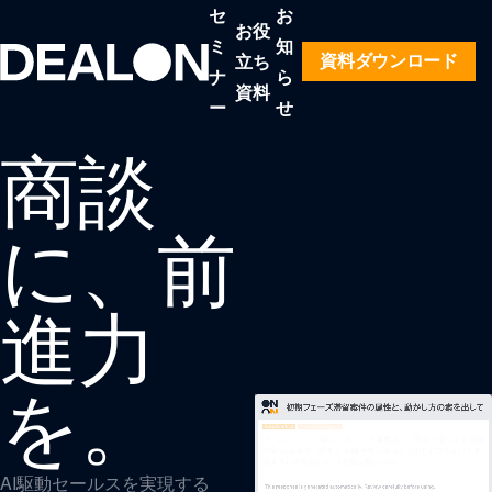
セ
お
お役
ミ
知
立ち
資料ダウンロード
ナ
ら
資料
ー
せ
商談
に、前
進力
を。
AI駆動セールスを実現する