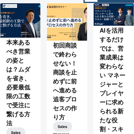
AIを活用
するだけ
本来ある
初回商談
では、営
べき営業
で終わら
業成果は
の姿と
せない！
変わらな
は？ムダ
商談を止
い マネー
を省き、
めずに前
ジャーと
必要最低
へ進める
プレイヤ
限の工数
追客プロ
ーに求め
で受注に
セスの作
られる新
繋げる方
り方
たな役
法
Sales
割・スキ
Sales