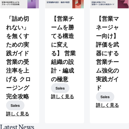
「詰め切
【営業チ
【営業マ
れない」
ームを勝
ネージャ
を無くす
てる構造
ー向け】
ための実
に変え
評価を武
践ガイド
る】 営業
器にする
営業の受
組織の設
営業チー
注率を上
計・編成
ム強化の
げる クロ
の極意
実践ガイ
ージング
ド
Sales
完全攻略
詳しく見る
Sales
詳しく見る
Sales
詳しく見る
Latest
News