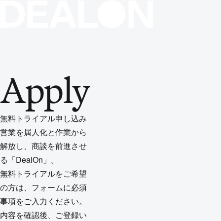
Apply
*
会社名
無料トライアル申し込み
営業を属人化と作業から
*
アカウント発
*
名
解放し、商談を前進させ
行希望者の姓
る「DealOn」。
無料トライアルをご希望
の方は、フォームに必須
事項をご入力ください。
*
アカウント発行希望者のメール
アドレス
内容を確認後、ご登録い