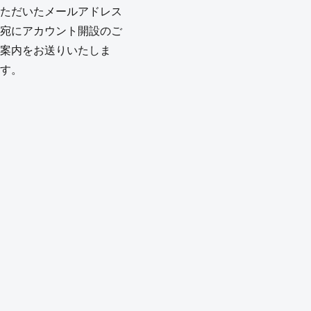
ただいたメールアドレス
宛にアカウント開設のご
案内をお送りいたしま
す。
※ セキュリティおよびサービス利
用上の理由により、ご登録担当者
様個人のもの（例:
taro.yamada@...）をご利用くだ
さい。共有アドレスやメーリング
リスト（例: info@...）は設定でき
ません。
*
部署名
*
役職