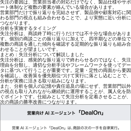
失注の要因は、営業担当者の対応だけでなく、製品仕様やサポ
ート体制など複数の要素が絡んでいる場合があります。
営業部門だけで振り返りを完結させず、製品側や顧客対応に関
わる部門の視点も組み合わせることで、より実態に近い分析に
つながります。
分析を実施するタイミング
失注分析は、商談終了時に行うだけでは不十分な場合がありま
す。個別の商談ごとの振り返りに加えて、四半期などの単位で
複数の商談を通した傾向を確認する定期的な振り返りも組み合
わせることが望ましいです。
まとめ：失注分析について解説しました
失注分析は、感覚的な振り返りで終わらせるのではなく、失注
理由を分類し、適切な分析手法やフレームワークを使ってデー
タに基づいて行うことが重要です。定量・定性の両面から要因
を確認し、改善策を優先順位づけて実行に落とし込むことで、
分析が実務に活きる取り組みになります。
また、分析を個人の記憶や責任追及の場にせず、営業部門以外
の視点も取り入れながら継続的に運用することが、属人化を防
ぐポイントです。仕組みとして失注分析を定着させることが、
次の商談の勝率改善につながります。