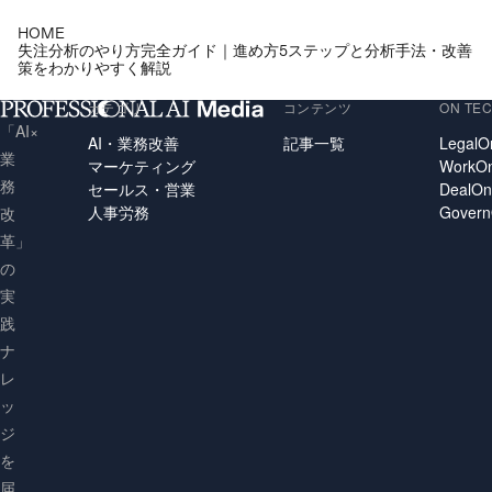
HOME
失注分析のやり方完全ガイド｜進め方5ステップと分析手法・改善
策をわかりやすく解説
カテゴリ
コンテンツ
ON TE
「AI×
AI・業務改善
記事一覧
LegalO
業
マーケティング
WorkO
務
セールス・営業
DealO
人事労務
Gover
改
革」
の
実
践
ナ
レ
ッ
ジ
を
届