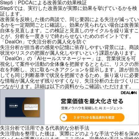
Step5：PDCAによる改善策の効果検証
Step5では、実行した改善策が実際に効果を挙げているかを検
証します。
改善策を反映した後の商談で、同じ要因による失注が減ってい
るかを一定期間ごとに確認し、効果が見られない場合は改善策
自体を見直します。この検証と見直しのサイクルを繰り返すこ
とが、分析を一度きりで終わらせないためのポイントです。
「DealOn」で失注分析の属人化を防ぐ
失注分析が担当者の感覚や記憶に依存しやすい背景には、商談
状況やリスクの把握が属人化しやすいという課題があります。
「DealOn」の「AIセールスマネージャー」は、営業状況を可
視化して案件や活動の全体像を把握するとともに、リスクの所
在を判断し、次に取るべきアクションを提示します。誰が担当
しても同じ判断基準で状況を把握できるため、振り返りに必要
な情報が属人化せず残りやすくなり、失注分析の土台づくりに
つながります。詳細は以下の資料からご確認いただけます。
失注分析で活用できる代表的な分析手法
失注理由を整理した後は、実際にどのような手法で分析を深め
ていくかが重要になります。ここでは、定量的な手法と定性的