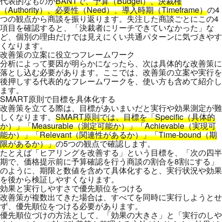
代表的なものが
BANTで、予算（Budget）、決裁権
（Authority）、必要性（Need）、導入時期（Timeframe）
の4
つの観点から商談を振り返ります。失注した商談ごとにこの4
項目を確認すると、「決裁者にリーチできていなかった」な
ど、個別の理由だけでは見えにくい共通パターンに気づきやす
くなります。
改善策の立案に役立つフレームワーク
分析によって要因が明らかになったら、次は具体的な改善策に
落とし込む必要があります。ここでは、改善策の立案や実行を
後押しする代表的なフレームワークを、使い方も含めて紹介し
ます。
SMART原則で目標を具体化する
改善策を立てる際は、目標があいまいだと実行や効果測定が難
しくなります。
SMART原則では、目標を「Specific（具体的
か）」「Measurable（測定可能か）」「Achievable（実現可
能か）」「Relevant（関連性があるか）」「Time-bound（期
限があるか）」
の5つの観点で確認します。
たとえば「ヒアリングを改善する」という目標を、「次の四半
期で、価格提示前に予算確認を行う商談の割合を8割にする」
のように、期限と数値を含めて具体化すると、実行状況や効果
を後から検証しやすくなります。
効果と実行しやすさで優先順位をつける
改善策が複数出てきた場合は、すべてを同時に実行しようとせ
ず、優先順位をつける必要があります。
優先順位づけの方法として、「効果の大きさ」と「実行のしや