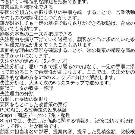
づきにくい構造的な課題を把握できます。
営業活動を標準化できる
要因の分類方法や振り返りの手順を統一することで、営業活動
そのものの標準化にもつながります。
誰が対応しても一定の基準で振り返りができる状態は、育成の
観点でも有効です。
顧客の本当のニーズを把握できる
失注理由を掘り下げていく過程で、顧客が本当に求めていた条
件や優先順位が見えてくることもあります。
表面的な理由の背景を確認することが、次の提案の精度を高め
る手がかりになります。
失注分析の進め方（5ステップ）
失注分析は、思いつきで振り返るのではなく、一定の手順に沿
って進めることで再現性が高まります。ここでは、失注分析の
基本的な進め方を5つのステップに分けて解説します。
失注分析は、大きく次の5つのステップで進めます。
商談データの収集・整理
失注理由の分類
分類した要因の深掘り
要因をもとにした改善策の実行
PDCAによる改善策の効果検証
Step1：商談データの収集・整理
Step1では、失注した商談に関する情報を、記憶に頼らず記録
として残すことが目的です。
顧客の担当者名や部署、提案内容、提示した見積金額、比較検