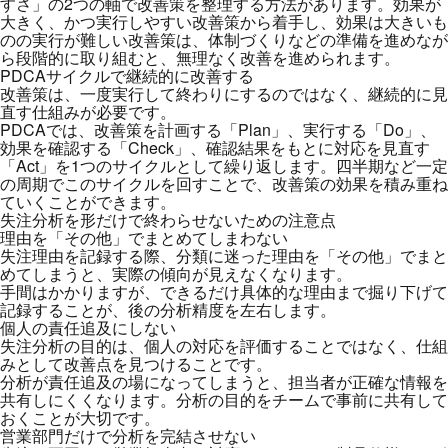
すさ」の2つの軸で改善策を整理する方法があります。効果が
大きく、かつ実行しやすい改善策から着手し、効果は大きいも
のの実行が難しい改善策は、体制づくりなどの準備を進めなが
ら段階的に取り組むと、無理なく改善を進められます。
PDCAサイクルで継続的に改善する
改善策は、一度実行して終わりにするのではなく、継続的に見
直す仕組みが必要です。
PDCAでは、改善策を計画する「Plan」、実行する「Do」、
効果を確認する「Check」、確認結果をもとに対応を見直す
「Act」を1つのサイクルとして繰り返します。四半期など一定
の周期でこのサイクルを回すことで、改善策の効果を積み重ね
ていくことができます。
失注分析を形だけで終わらせないための注意点
理由を「その他」でまとめてしまわない
失注理由を記録する際、分類に迷った理由を「その他」でまと
めてしまうと、実際の傾向が見えなくなります。
手間はかかりますが、できるだけ具体的な理由まで掘り下げて
記録することが、後の分析精度を左右します。
個人の責任追及にしない
失注分析の目的は、個人の対応を評価することではなく、仕組
みとして改善点を見つけることです。
分析が責任追及の場になってしまうと、担当者が正確な情報を
共有しにくくなります。分析の目的をチームで事前に共有して
おくことが大切です。
営業部門だけで分析を完結させない