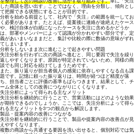
を整理して次の商談の改善に活かす取り組みです。
単に「失注
した商談を思い出す」ことではなく、理由を分類し、傾向とし
て把握できる状態にすることが目的です。
分析を始める前提として、社内で「失注」の範囲を統一してお
く必要があります。たとえば、提案後に連絡が途絶えたケース
や、検討自体が白紙になったケースを失注に含めるかどうか
は、部署やメンバーによって認識が分かれやすい部分です。定
義があいまいなままだと、集計や比較の際に数値の意味がずれ
てしまいます。
分析をしないまま次に進むことで起きやすい問題
失注分析を行わずに次の商談へ進むと、同じ要因で失注を繰り
返しやすくなります。原因が特定されていないため、同様の商
談でも同じ対応を続けてしまうためです。
また、振り返りが担当者個人の感覚に依存しやすくなる点も課
題です。記憶に頼った振り返りは、時間が経つほど精度が落
ち、担当者ごとに評価の基準もばらつきます。結果として、チ
ーム全体としての改善につながりにくくなります。
失注分析によって得られる主なメリット
失注分析を継続的に行うことで、営業活動にはどのような効果
が期待できるのでしょうか。ここでは、失注分析によって得ら
れる主なメリットを3つの観点から解説します。
製品・提案内容の改善につながる
失注分析を継続的に行うことで、製品や提案内容の改善点が見
えやすくなります。
複数の商談から共通する要因を洗い出せると、個別対応では気