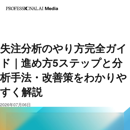
記事カテゴリ
Profess
AI・業務改善
マー
AI Med
ケティング
セール
は
ス・営業
人事労務
失注分析のやり方完全ガイ
ド｜進め方5ステップと分
析手法・改善策をわかりや
すく解説
2026年07月06日