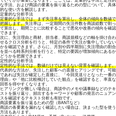
な手法、および商談の要素を振り返るための型について、具体
的な使い方を解説します。
定量的な分析手法
定量的な手法では、まず失注率を算出し、全体の傾向を数値で
把握します。
失注率は、一定期間の失注件数を商談総数で割っ
て算出し、期間ごとに比較することで悪化や改善の傾向を確認
できます。
次に、失注理由と商材、担当者、商談規模などの軸を掛け合わ
せるクロス分析を行うと、特定の条件で失注が集中していない
かを確認できます。さらに、月別や四半期別に失注理由の割合
を並べる時系列分析を行うと、特定の要因が増加傾向にあるか
どうかを把握できます。
定性的な分析手法
定性的な手法では、数値だけでは見えない背景を確認します。
代表的な方法が、失注した顧客への直接ヒアリングです。可能
であれば失注が確定した直後に、「今回見送りとなった一番の
理由」や「他に比較検討していた観点」を確認すると、率直な
回答を得やすくなります。
ヒアリングが難しい場合は、商談中のメモや議事録などのテキ
ストを振り返り、頻出するキーワードや顧客の発言のニュアン
スを確認するテキスト分析も有効です。
商談要素を振り返るための型（BANTなど）
商談の各要素を漏れなく確認したい場合は、決まった型を使う
方法もあります。