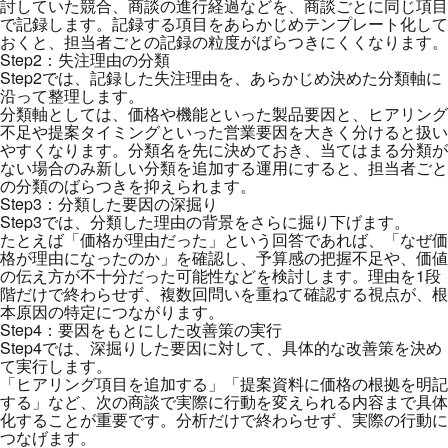
討していた競合、商談の進行経過などを、商談ごとに同じ項目
で記録します。記録する項目をあらかじめテンプレート化して
おくと、担当者ごとの記録の粒度がばらつきにくくなります。
Step2：失注理由の分類
Step2では、記録した失注理由を、あらかじめ決めた分類軸に
沿って整理します。
分類軸としては、価格や機能といった製品要因と、ヒアリング
不足や提案タイミングといった営業要因を大きく分けると扱い
やすくなります。分類名を先に決めておき、当てはまる分類が
ない場合のみ新しい分類を追加する運用にすると、担当者ごと
の分類のばらつきを抑えられます。
Step3：分類した要因の深掘り
Step3では、分類した理由の背景をさらに掘り下げます。
たとえば「価格が理由だった」という回答であれば、「なぜ価
格が理由になったのか」を確認し、予算感の把握不足や、価値
の伝え方が不十分だった可能性などを検討します。理由を1段
階だけで終わらせず、複数回問いを重ねて確認する視点が、根
本原因の特定につながります。
Step4：要因をもとにした改善策の実行
Step4では、深掘りした要因に対して、具体的な改善策を決め
て実行します。
「ヒアリング項目を追加する」「提案資料に価格の根拠を明記
する」など、次の商談で実際に行動を変えられる内容まで具体
化することが重要です。分析だけで終わらせず、実際の行動に
つなげます。