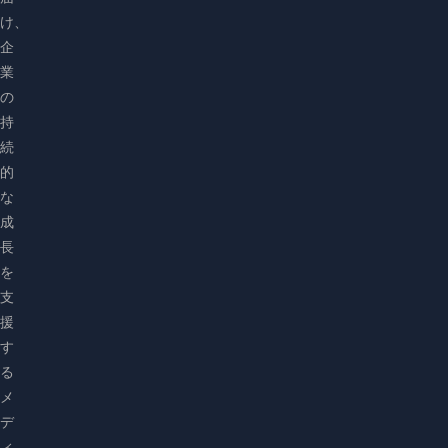
け、
企
業
の
持
続
的
な
成
長
を
支
援
す
る
メ
デ
ィ