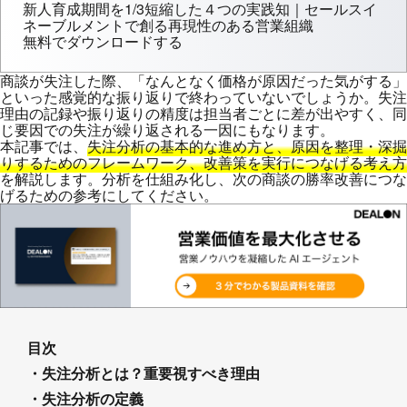
新人育成期間を1/3短縮した４つの実践知｜セールスイ
ネーブルメントで創る再現性のある営業組織
無料でダウンロードする
商談が失注した際、「なんとなく価格が原因だった気がする」
といった感覚的な振り返りで終わっていないでしょうか。失注
理由の記録や振り返りの精度は担当者ごとに差が出やすく、同
じ要因での失注が繰り返される一因にもなります。
本記事では、
失注分析の基本的な進め方と、原因を整理・深掘
りするためのフレームワーク、改善策を実行につなげる考え方
を解説します。分析を仕組み化し、次の商談の勝率改善につな
げるための参考にしてください。
目次
・失注分析とは？重要視すべき理由
・失注分析の定義