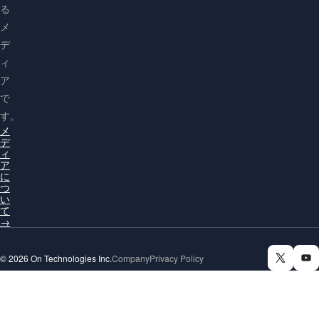
る
メ
デ
ィ
ア
で
す。
メ
デ
ィ
ア
に
つ
い
て
→
© 2026 On Technologies Inc.
Company
Privacy Policy