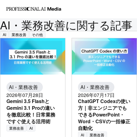
記事カテゴリ
Profess
AI・業務改善
マー
AI Med
ケティング
セール
は
ス・営業
人事労務
AI・業務改善に関する記事
AI
業務改善
その他
AI・業務改善
AI・業務改善
2026年07月28日
2026年07月17日
Gemini 3.5 Flashと
ChatGPT Codexの使い
Gemini 3.1 Proの違い
方｜非エンジニアでも
を徹底比較！日常業務
できるPowerPoint・
ですぐ使える活用術
Word・CSVの一括修正
自動化
業務改善
AI
AI
業務改善