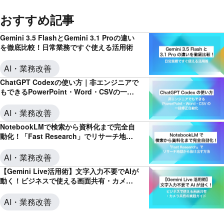
おすすめ記事
Gemini 3.5 FlashとGemini 3.1 Proの違い
を徹底比較！日常業務ですぐ使える活用術
AI・業務改善
ChatGPT Codexの使い方｜非エンジニアで
もできるPowerPoint・Word・CSVの一括
修正自動化
AI・業務改善
NotebookLMで検索から資料化まで完全自
動化！「Fast Research」でリサーチ地獄
から抜け出す方法
AI・業務改善
【Gemini Live活用術】文字入力不要でAIが
動く！ビジネスで使える画面共有・カメラ
共有の実践ガイド
AI・業務改善