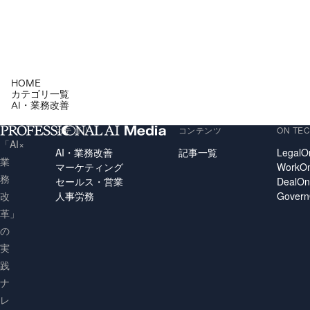
HOME
カテゴリ一覧
AI・業務改善
カテゴリ
コンテンツ
ON TE
「AI×
AI・業務改善
記事一覧
LegalO
業
マーケティング
WorkO
務
セールス・営業
DealO
人事労務
Gover
改
革」
の
実
践
ナ
レ