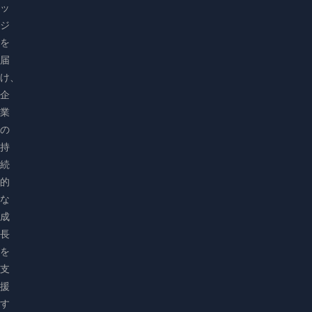
ッ
ジ
を
届
け、
企
業
の
持
続
的
な
成
長
を
支
援
す