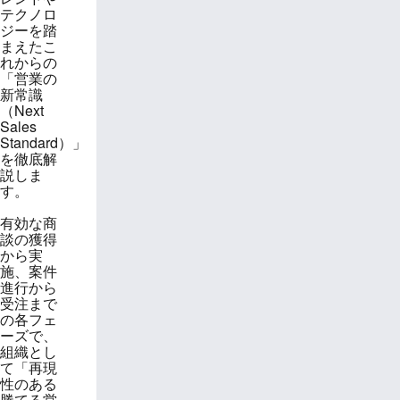
テクノロ
ジーを踏
まえたこ
れからの
「営業の
新常識
（Next
Sales
Standard）」
を徹底解
説しま
す。
有効な商
談の獲得
から実
施、案件
進行から
受注まで
の各フェ
ーズで、
組織とし
て「再現
性のある
勝てる営