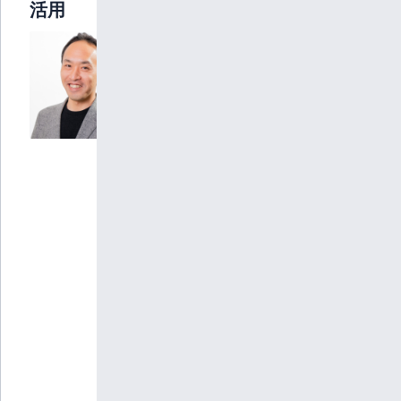
活用
ユー
ソナ
ー株
式会
社
営業
本
部
DX
グル
ー
プ
執行
役員
田
口
晋
一