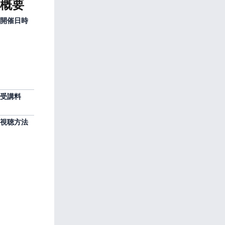
概要
開催日時
2026年
6月18
日
（木）
12:00〜
13:00
受講料
無
料
視聴方法
お申
込み
いた
だい
た方
へ、
開催
前日
に視