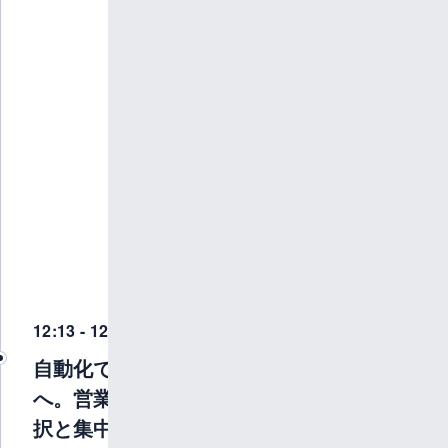
意と
す
る。
2025
年1
月、
営業
本部
DXグ
ルー
プ 執
行役
員に
就
任。
12:13 - 12:24
自動化できるものはAI
へ。営業リソースの選
択と集中で、ROASを