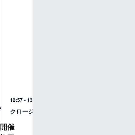
にてインサイドセ
ールス・マーケテ
ィングのマネジメ
ント業務を経て、
2022年11月に株
式会社LegalOn
Technologiesにイ
ンサイドセールス
部門の責任者とし
て参画。
2024年4月に執行
役員就任後、
2025年11月より
DealOn 事業責任
者に就任。
12:57 - 13:00
クロージング
開催