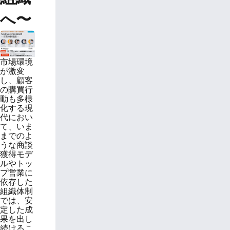
へ〜
市場環境
が激変
し、顧客
の購買行
動も多様
化する現
代におい
て、いま
までのよ
うな商談
獲得モデ
ルやトッ
プ営業に
依存した
組織体制
では、安
定した成
果を出し
続けるこ