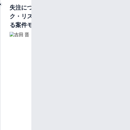
失注につながるボトルネッ
ク・リスクを早期に把握す
る案件モニタリングとは
株式会社
LegalOn
Technologies
執行役員・
CEO of DealOn
吉田 晋
2005年に明治学
院大学経済学部
卒。新卒でアパレ
ルメーカーに入
社。管理戦略部に
て店舗管理や経営
企画を担当。
その後パーソルグ
ループ、ラクス等