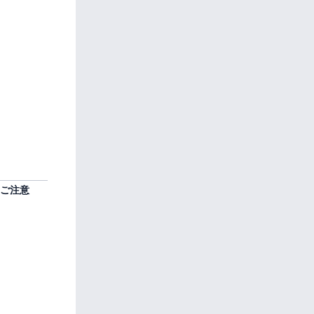
聴用
URL
をメ
ール
にて
ご案
内い
たし
ま
す。
ご注意
以下の事項につきあ
らかじめご了承のう
えお申込みくださ
い。
お申込み情報に不
備がある場合、参
加をお断りさせて
いただく場合がご