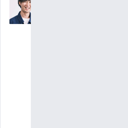
KAEN
代表取
締役
川田
勇輝
学生時代
にインタ
ーンを経
験しスタ
ートアッ
プ業界
へ。
その後、
営業会
社・スタ
ートアッ
プ2社の
創業を経
て、
2019年