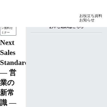
製品
セミナー
お役立ち資料
お知らせ
オンライ
お申し込みはこちら
ン無料セ
ミナー
*
貴社名/貴所名
LegalOn
製品
Next
GovernOn
DealOn
Sales
WorkOn
TomoniAI
Standard
*
*
姓
名
— 営
業の
*
メールアドレス(勤務先)
新常
識 —