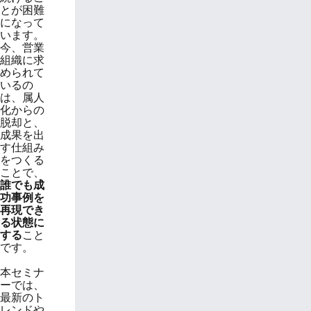
とが困難
になって
います。
今、営業
組織に求
められて
いるの
は、属人
化からの
脱却と、
成果を出
す仕組み
をつくる
ことで、
誰でも成
功事例を
再現でき
る状態に
する
こと
です。
本セミナ
ーでは、
最新のト
レンドや