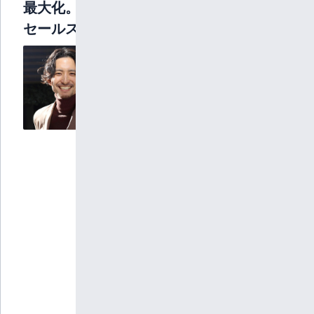
最大化。AIインサイド
セールス immedio
株式会社
immedio
インサイ
ドセール
ス マネ
ージャー
髙橋 俊敬
2016年に
Hamee株式
会社へ新卒
入社し、EC
向け
OMS「ネク
ストエンジ
ン」の営
業・アライ
アンス業務