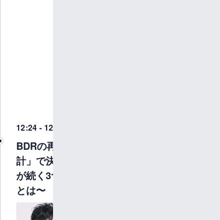
注・OMS事
業を統括。
現在は
immedioに
てインサイ
ドセールス
マネージャ
ーとして、
営業KPI管理
や企画改善
を推進して
いる。
12:24 - 12:35
BDRの再現性は「設
計」で決まる〜成果
が続く3つのポイント
とは〜
株式会
社