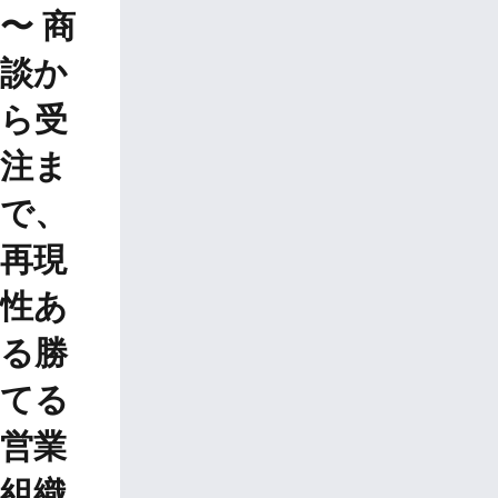
*
〜 商
電話番号
談か
ら受
*
営業部署の合計人数:
注ま
で、
*
以下のプライバシーポリシー・利用規約に同
意する
再現
性あ
無料でセミナーに申し込む
る勝
てる
営業
組織