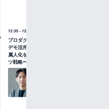
12月の最
終営業日
に株式会
社KAEN
を創業。
12:35 - 12:46
プロダクトの価値を伝える
デモ活用〜営業・マーケの
属人化を解消するコンテン
ツ戦略〜
PLAINER株式会
社 エバンジェ
リスト
阿久津 卓哉
新卒で株式会社東日
本銀行に入行し、企
業開拓専担者として