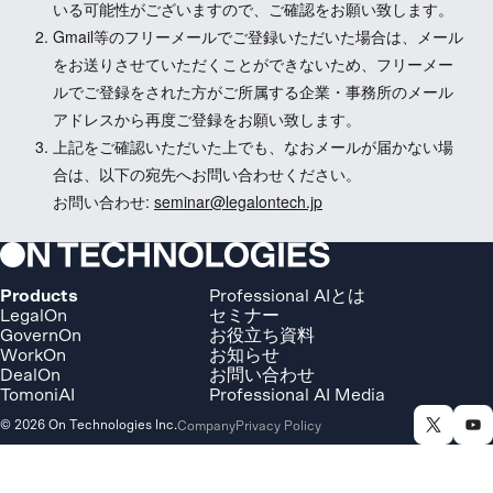
いる可能性がございますので、ご確認をお願い致します。
Gmail等のフリーメールでご登録いただいた場合は、メール
をお送りさせていただくことができないため、フリーメー
ルでご登録をされた方がご所属する企業・事務所のメール
アドレスから再度ご登録をお願い致します。
上記をご確認いただいた上でも、なおメールが届かない場
合は、以下の宛先へお問い合わせください。
お問い合わせ:
seminar@legalontech.jp
Products
Professional AIとは
LegalOn
セミナー
GovernOn
お役立ち資料
WorkOn
お知らせ
DealOn
お問い合わせ
TomoniAI
Professional AI Media
© 2026 On Technologies Inc.
Company
Privacy Policy