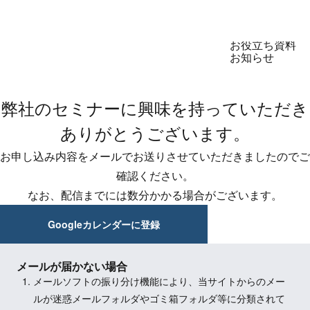
製品
セミナー
お役立ち資料
お知らせ
弊社のセミナーに興味を持っていただき
LegalOn
製品
GovernOn
ありがとうございます。
DealOn
WorkOn
お申し込み内容をメールでお送りさせていただきましたのでご
TomoniAI
確認ください。
なお、配信までには数分かかる場合がございます。
Googleカレンダーに登録
メールが届かない場合
メールソフトの振り分け機能により、当サイトからのメー
ルが迷惑メールフォルダやゴミ箱フォルダ等に分類されて