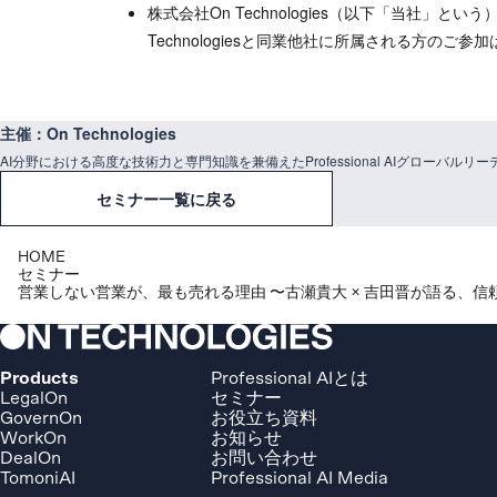
株式会社On Technologies（以下「当社」という
Technologiesと同業他社に所属される方のご
主催：On Technologies
AI分野における高度な技術力と専門知識を兼備えたProfessional AIグローバル
セミナー一覧に戻る
HOME
セミナー
営業しない営業が、最も売れる理由 〜古瀬貴大 × 吉田晋が語る、信
Products
Professional AIとは
LegalOn
セミナー
GovernOn
お役立ち資料
WorkOn
お知らせ
DealOn
お問い合わせ
TomoniAI
Professional AI Media