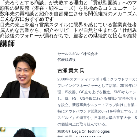
「売ろうとする商談」が失敗する理由と「貢献型面談」へのマ
顧客の温度感（潜在・顕在ニーズ）を見極めるコミュニケーシ
数年先の再相談と紹介を自然発生させる関係維持のメカニズム
こんな方におすすめです
目先の売上を追う営業スタイルに限界を感じている営業責任者
属人的な営業から、紹介やリピートが自然と生まれる「仕組み
商談後のフォローが漏れがちで、顧客との継続的な接点を維持
講師
セールスギルド株式会社
代表取締役
古瀬 貴大 氏
2009年スターティアラボ（現：クラウドサー
プレイングマネージャーとして活躍。2016年
理、IS改善、CS立ち上げを推進。SMBからエ
し、IS、FS、CS全般にわたる知識と実務を培う
を設立、新規事業やスタートアップ向けに営業
特にアウトバウンド営業の0→1を得意とする。
スギルド」の運営や、日本最大級の営業大会「S
の価値向上に取り組んでいる。
株式会社LegalOn Technologies
執行役員・CEO of DealOn