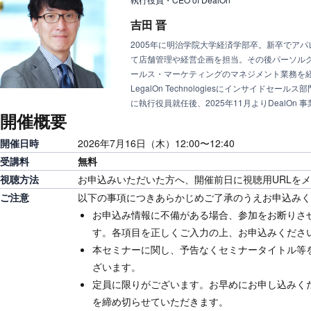
吉田 晋
2005年に明治学院大学経済学部卒。新卒でア
て店舗管理や経営企画を担当。その後パーソル
ールス・マーケティングのマネジメント業務を経て
LegalOn Technologiesにインサイドセー
に執行役員就任後、2025年11月よりDealOn
開催概要
開催日時
2026年7月16日（木）12:00〜12:40
受講料
無料
視聴方法
お申込みいただいた方へ、開催前日に視聴用URLを
ご注意
以下の事項につきあらかじめご了承のうえお申込みく
お申込み情報に不備がある場合、参加をお断りさ
す。各項目を正しくご入力の上、お申込みくださ
本セミナーに関し、予告なくセミナータイトル等
ざいます。
定員に限りがございます。お早めにお申し込みく
を締め切らせていただきます。