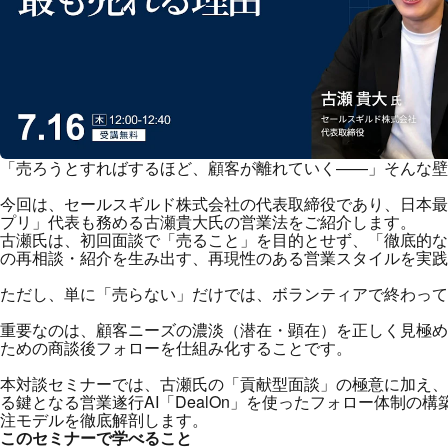
「売ろうとすればするほど、顧客が離れていく——」そんな壁
今回は、セールスギルド株式会社の代表取締役であり、日本最
プリ」代表も務める古瀬貴大氏の営業法をご紹介します。
古瀬氏は、初回面談で「売ること」を目的とせず、「徹底的な
の再相談・紹介を生み出す、再現性のある営業スタイルを実践
ただし、単に「売らない」だけでは、ボランティアで終わって
重要なのは、顧客ニーズの濃淡（潜在・顕在）を正しく見極め
ための商談後フォローを仕組み化することです。
本対談セミナーでは、古瀬氏の「貢献型面談」の極意に加え、
る鍵となる営業遂行AI「DealOn」を使ったフォロー体制の
注モデルを徹底解剖します。
このセミナーで学べること