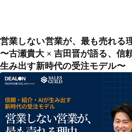
オンライン無料セミナー
営業しない営業が、最も売れる
LegalOn
製品
〜古瀬貴大 × 吉田晋が語る、信
GovernOn
DealOn
生み出す新時代の受注モデル〜
WorkOn
TomoniAI