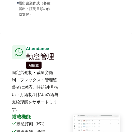
届出書類作成（各種
届出・証明書類の作
成支援）
Attendance
勤怠管理
AI搭載
固定労働制・裁量労働
制・フレックス・管理監
督者に対応。時給制/月払
い・月給制/月払いの給与
支給形態をサポートしま
す。
搭載機能
勤怠打刻（PC）
勤怠申請・承認