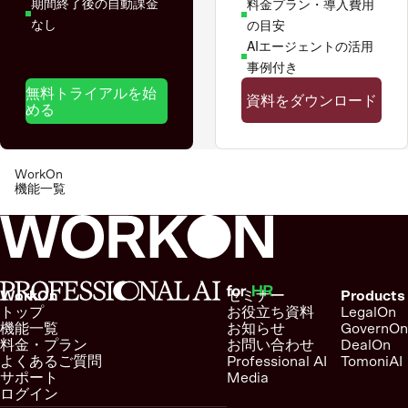
期間終了後の自動課金
料金プラン・導入費用
なし
の目安
AIエージェントの活用
事例付き
無料トライアルを始
資料をダウンロード
める
WorkOn
機能一覧
WorkOn
セミナー
Products
トップ
お役立ち資料
LegalOn
機能一覧
お知らせ
GovernOn
料金・プラン
お問い合わせ
DealOn
よくあるご質問
Professional AI
TomoniAI
サポート
Media
ログイン