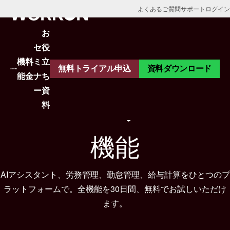
よくあるご質問
サポート
ログイン
お
セ
役
機
料
ミ
立
無料トライアル申込
資料ダウンロード
能
金
ナ
ち
機能一覧
ー
資
WorkOnのすべての
料
機能
機能
AIアシスタント
AIアシスタント、労務管理、勤怠管理、給与計算をひとつのプ
ラットフォームで。全機能を30日間、無料でお試しいただけ
勤怠管理
ます。
アプリ