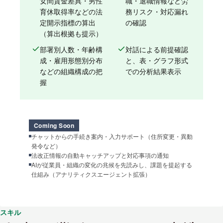
女間賃金差異・男性
職・退職情報など労
育休取得率などの法
務リスク・対応漏れ
定開示指標の算出
の確認
（算出根拠も提示）
部署別人数・年齢構
対話による前提確認
成・雇用形態別分布
と、表・グラフ形式
などの組織構成の把
での分析結果表示
握
Coming Soon
チャットからの手続き案内・入力サポート（住所変更・異動
発令など）
法改正情報の自動キャッチアップと対応事項の通知
AIが従業員・組織の変化の兆候を先読みし、課題を提起する
仕組み（アナリティクスエージェント拡張）
スキル