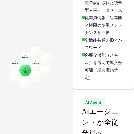
造で設計された統合
型人事データベース
従業員情報／組織図
／権限の多重メンテ
ナンスが不要
全機能共通のID／パ
スワード
必要な機能（スキ
ル）を選んで導入が
可能（順次拡張予
定）
AI Agent
AIエージェ
ントが全従
業員へ