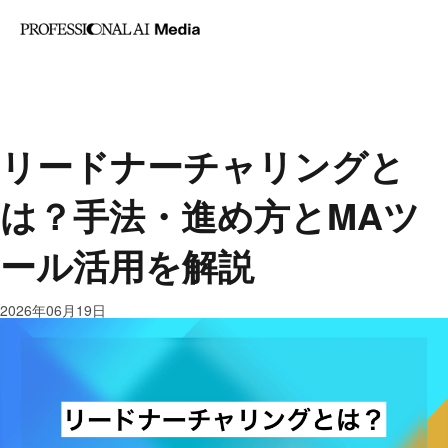
記事カテゴリ
Profess
AI・業務改善
マー
AI Med
ケティング
セール
は
ス・営業
人事労務
リードナーチャリングと
は？手法・進め方とMAツ
ール活用を解説
2026年06月19日