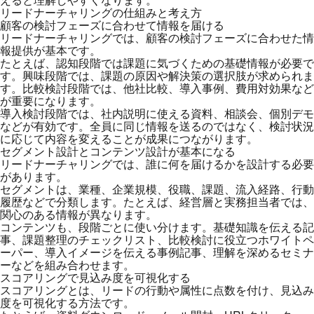
リードナーチャリングの仕組みと考え方
顧客の検討フェーズに合わせて情報を届ける
リードナーチャリングでは、顧客の検討フェーズに合わせた情
報提供が基本です。
たとえば、認知段階では課題に気づくための基礎情報が必要で
す。興味段階では、課題の原因や解決策の選択肢が求められま
す。比較検討段階では、他社比較、導入事例、費用対効果など
が重要になります。
導入検討段階では、社内説明に使える資料、相談会、個別デモ
などが有効です。全員に同じ情報を送るのではなく、検討状況
に応じて内容を変えることが成果につながります。
セグメント設計とコンテンツ設計が基本になる
リードナーチャリングでは、誰に何を届けるかを設計する必要
があります。
セグメントは、業種、企業規模、役職、課題、流入経路、行動
履歴などで分類します。たとえば、経営層と実務担当者では、
関心のある情報が異なります。
コンテンツも、段階ごとに使い分けます。基礎知識を伝える記
事、課題整理のチェックリスト、比較検討に役立つホワイトペ
ーパー、導入イメージを伝える事例記事、理解を深めるセミナ
ーなどを組み合わせます。
スコアリングで見込み度を可視化する
スコアリングとは、リードの行動や属性に点数を付け、見込み
度を可視化する方法です。