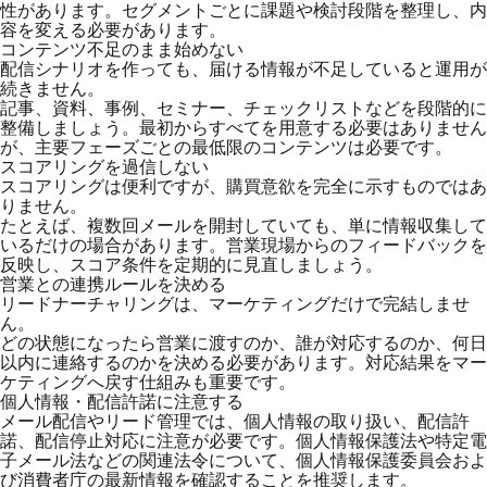
性があります。セグメントごとに課題や検討段階を整理し、内
容を変える必要があります。
コンテンツ不足のまま始めない
配信シナリオを作っても、届ける情報が不足していると運用が
続きません。
記事、資料、事例、セミナー、チェックリストなどを段階的に
整備しましょう。最初からすべてを用意する必要はありません
が、主要フェーズごとの最低限のコンテンツは必要です。
スコアリングを過信しない
スコアリングは便利ですが、購買意欲を完全に示すものではあ
りません。
たとえば、複数回メールを開封していても、単に情報収集して
いるだけの場合があります。営業現場からのフィードバックを
反映し、スコア条件を定期的に見直しましょう。
営業との連携ルールを決める
リードナーチャリングは、マーケティングだけで完結しませ
ん。
どの状態になったら営業に渡すのか、誰が対応するのか、何日
以内に連絡するのかを決める必要があります。対応結果をマー
ケティングへ戻す仕組みも重要です。
個人情報・配信許諾に注意する
メール配信やリード管理では、個人情報の取り扱い、配信許
諾、配信停止対応に注意が必要です。個人情報保護法や特定電
子メール法などの関連法令について、個人情報保護委員会およ
び消費者庁の最新情報を確認することを推奨します。