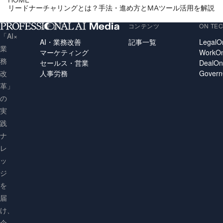
HOME
リードナーチャリングとは？手法・進め方とMAツール活用を解説
カテゴリ
コンテンツ
ON TE
「AI×
AI・業務改善
記事一覧
LegalO
業
マーケティング
WorkO
務
セールス・営業
DealO
人事労務
Gover
改
革」
の
実
践
ナ
レ
ッ
ジ
を
届
け、
企