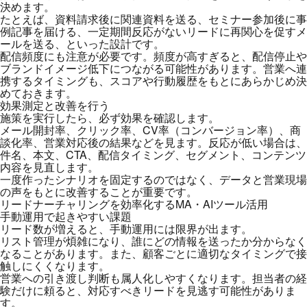
決めます。
たとえば、資料請求後に関連資料を送る、セミナー参加後に事
例記事を届ける、一定期間反応がないリードに再関心を促すメ
ールを送る、といった設計です。
配信頻度にも注意が必要です。頻度が高すぎると、配信停止や
ブランドイメージ低下につながる可能性があります。営業へ連
携するタイミングも、スコアや行動履歴をもとにあらかじめ決
めておきます。
効果測定と改善を行う
施策を実行したら、必ず効果を確認します。
メール開封率、クリック率、CV率（コンバージョン率）、商
談化率、営業対応後の結果などを見ます。反応が低い場合は、
件名、本文、CTA、配信タイミング、セグメント、コンテンツ
内容を見直します。
一度作ったシナリオを固定するのではなく、データと営業現場
の声をもとに改善することが重要です。
リードナーチャリングを効率化するMA・AIツール活用
手動運用で起きやすい課題
リード数が増えると、手動運用には限界が出ます。
リスト管理が煩雑になり、誰にどの情報を送ったか分からなく
なることがあります。また、顧客ごとに適切なタイミングで接
触しにくくなります。
営業への引き渡し判断も属人化しやすくなります。担当者の経
験だけに頼ると、対応すべきリードを見逃す可能性がありま
す。