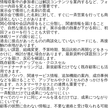
情報収集中の参加者には解説コンテンツを案内するなど、フォ
ロー内容を変えることが重要です。
展示会で獲得した名刺の育成
展示会で獲得した名刺に対して、すぐに一斉営業を行っても商
談化しないことがあります。
関心領域や会話内容をもとに分類し、関連情報を届けること
で、自然な接点を作れます。展示会後の熱量が下がる前に、初
回フォローを行うことも大切です。
休眠リードの掘り起こし
過去に接点があったものの商談化していないリードにも、再接
触の余地があります。
新しい課題、組織変更、予算時期、製品比較の再開などをきっ
かけに、検討が進む場合があります。最新資料や課題別コンテ
ンツを届け、反応を確認します。
既存顧客へのアップセル・クロスセル
リードナーチャリングは、新規顧客だけでなく既存顧客にも活
用できます。
活用ノウハウ、関連サービス情報、追加機能の案内、成功事例
などを届けることで、アップセルやクロスセルのきっかけを作
れます。カスタマーサクセスとの連携も重要です。
リードナーチャリングの注意点・リスク
一斉配信だけでは成果につながりにくい
すべてのリードに同じメールを送るだけでは、成果につながり
にくいです。
顧客の状態に合わない情報は、不要な連絡と受け取られる可能