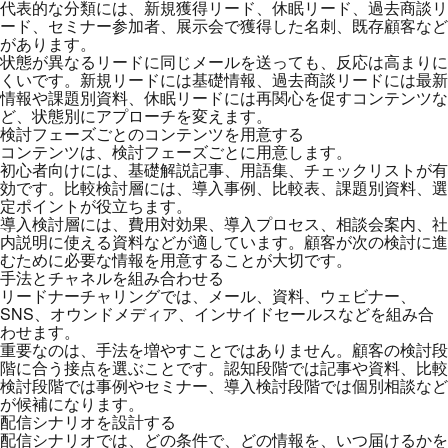
代表的な分類には、新規獲得リード、休眠リード、過去商談リ
ード、セミナー参加者、展示会で獲得した名刺、既存顧客など
があります。
状態が異なるリードに同じメールを送っても、反応は高まりに
くいです。新規リードには基礎情報、過去商談リードには最新
情報や課題別資料、休眠リードには再関心を促すコンテンツな
ど、状態別にアプローチを変えます。
検討フェーズごとのコンテンツを用意する
コンテンツは、検討フェーズごとに用意します。
初心者向けには、基礎解説記事、用語集、チェックリストが有
効です。比較検討層には、導入事例、比較表、課題別資料、選
定ポイントが役立ちます。
導入検討層には、費用対効果、導入プロセス、相談会案内、社
内説明に使える資料などが適しています。顧客が次の検討に進
むために必要な情報を用意することが大切です。
手法とチャネルを組み合わせる
リードナーチャリングでは、メール、資料、ウェビナー、
SNS、オウンドメディア、インサイドセールスなどを組み合
わせます。
重要なのは、手法を増やすことではありません。顧客の検討段
階に合う接点を選ぶことです。認知段階では記事や資料、比較
検討段階では事例やセミナー、導入検討段階では個別相談など
が候補になります。
配信シナリオを設計する
配信シナリオでは、どの条件で、どの情報を、いつ届けるかを