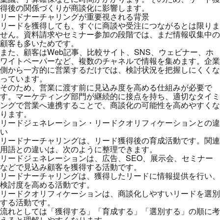
得後の関係づくりが商談化に影響します。
リードナーチャリングが重要視される背景
リードを獲得しても、すぐに商談や受注につながるとは限りま
せん。資料請求やセミナー参加の段階では、まだ情報収集中の
顧客も多いためです。
また、顧客はWeb記事、比較サイト、SNS、ウェビナー、ホ
ワイトペーパーなど、複数のチャネルで情報を集めます。企業
側から一方的に営業するだけでは、検討状況を把握しにくくな
っています。
そのため、営業に渡す前に見込み度を高める仕組みが必要で
す。マーケティング部門が継続的に接点を持ち、適切なタイミ
ングで営業へ連携することで、商談化の可能性を高めやすくな
ります。
リードジェネレーション・リードクオリフィケーションとの違
い
リードナーチャリングは、リード獲得後の育成活動です。関連
用語との違いは、次のように整理できます。
リードジェネレーションは、広告、SEO、展示会、セミナー
などで見込み顧客を獲得する活動です。
リードナーチャリングは、獲得したリードに情報提供を行い、
検討度を高める活動です。
リードクオリフィケーションは、商談化しやすいリードを選別
する活動です。
流れとしては「獲得する」「育成する」「選別する」の順に考
えると理解しやすくなります。