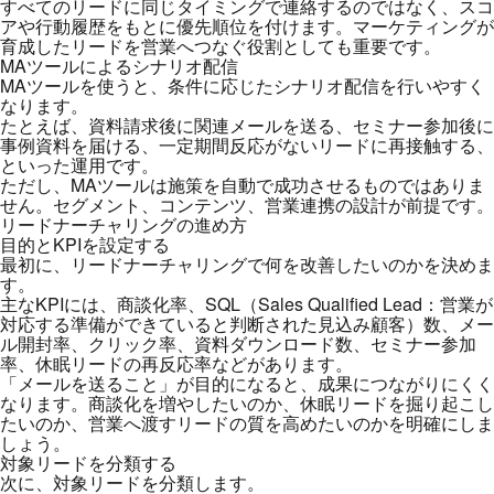
すべてのリードに同じタイミングで連絡するのではなく、スコ
アや行動履歴をもとに優先順位を付けます。マーケティングが
育成したリードを営業へつなぐ役割としても重要です。
MAツールによるシナリオ配信
MAツールを使うと、条件に応じたシナリオ配信を行いやすく
なります。
たとえば、資料請求後に関連メールを送る、セミナー参加後に
事例資料を届ける、一定期間反応がないリードに再接触する、
といった運用です。
ただし、MAツールは施策を自動で成功させるものではありま
せん。セグメント、コンテンツ、営業連携の設計が前提です。
リードナーチャリングの進め方
目的とKPIを設定する
最初に、リードナーチャリングで何を改善したいのかを決めま
す。
主なKPIには、商談化率、SQL（Sales Qualified Lead：営業が
対応する準備ができていると判断された見込み顧客）数、メー
ル開封率、クリック率、資料ダウンロード数、セミナー参加
率、休眠リードの再反応率などがあります。
「メールを送ること」が目的になると、成果につながりにくく
なります。商談化を増やしたいのか、休眠リードを掘り起こし
たいのか、営業へ渡すリードの質を高めたいのかを明確にしま
しょう。
対象リードを分類する
次に、対象リードを分類します。