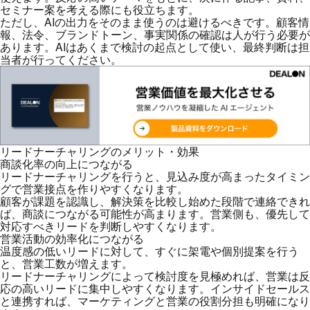
セミナー案を考える際にも役立ちます。
ただし、AIの出力をそのまま使うのは避けるべきです。顧客情
報、法令、ブランドトーン、事実関係の確認は人が行う必要が
あります。AIはあくまで検討の起点として使い、最終判断は担
当者が行ってください。
リードナーチャリングのメリット・効果
商談化率の向上につながる
リードナーチャリングを行うと、見込み度が高まったタイミン
グで営業接点を作りやすくなります。
顧客が課題を認識し、解決策を比較し始めた段階で連絡できれ
ば、商談につながる可能性が高まります。営業側も、優先して
対応すべきリードを判断しやすくなります。
営業活動の効率化につながる
温度感の低いリードに対して、すぐに架電や個別提案を行う
と、営業工数が増えます。
リードナーチャリングによって検討度を見極めれば、営業は反
応の高いリードに集中しやすくなります。インサイドセールス
と連携すれば、マーケティングと営業の役割分担も明確になり