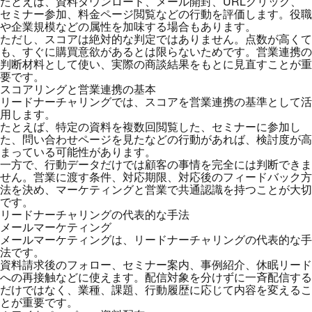
たとえば、資料ダウンロード、メール開封、URLクリック、
セミナー参加、料金ページ閲覧などの行動を評価します。役職
や企業規模などの属性を加味する場合もあります。
ただし、スコアは絶対的な判定ではありません。点数が高くて
も、すぐに購買意欲があるとは限らないためです。営業連携の
判断材料として使い、実際の商談結果をもとに見直すことが重
要です。
スコアリングと営業連携の基本
リードナーチャリングでは、スコアを営業連携の基準として活
用します。
たとえば、特定の資料を複数回閲覧した、セミナーに参加し
た、問い合わせページを見たなどの行動があれば、検討度が高
まっている可能性があります。
一方で、行動データだけでは顧客の事情を完全には判断できま
せん。営業に渡す条件、対応期限、対応後のフィードバック方
法を決め、マーケティングと営業で共通認識を持つことが大切
です。
リードナーチャリングの代表的な手法
メールマーケティング
メールマーケティングは、リードナーチャリングの代表的な手
法です。
資料請求後のフォロー、セミナー案内、事例紹介、休眠リード
への再接触などに使えます。配信対象を分けずに一斉配信する
だけではなく、業種、課題、行動履歴に応じて内容を変えるこ
とが重要です。