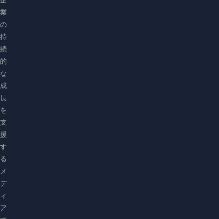
業
の
持
続
的
な
成
長
を
支
援
す
る
メ
デ
ィ
ア