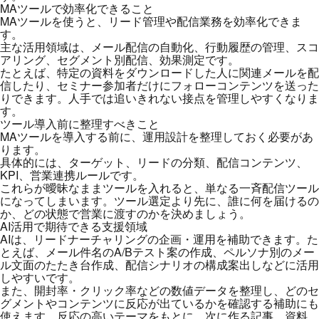
MAツールで効率化できること
MAツールを使うと、リード管理や配信業務を効率化できま
す。
主な活用領域は、メール配信の自動化、行動履歴の管理、スコ
アリング、セグメント別配信、効果測定です。
たとえば、特定の資料をダウンロードした人に関連メールを配
信したり、セミナー参加者だけにフォローコンテンツを送った
りできます。人手では追いきれない接点を管理しやすくなりま
す。
ツール導入前に整理すべきこと
MAツールを導入する前に、運用設計を整理しておく必要があ
ります。
具体的には、ターゲット、リードの分類、配信コンテンツ、
KPI、営業連携ルールです。
これらが曖昧なままツールを入れると、単なる一斉配信ツール
になってしまいます。ツール選定より先に、誰に何を届けるの
か、どの状態で営業に渡すのかを決めましょう。
AI活用で期待できる支援領域
AIは、リードナーチャリングの企画・運用を補助できます。た
とえば、メール件名のA/Bテスト案の作成、ペルソナ別のメー
ル文面のたたき台作成、配信シナリオの構成案出しなどに活用
しやすいです。
また、開封率・クリック率などの数値データを整理し、どのセ
グメントやコンテンツに反応が出ているかを確認する補助にも
使えます。反応の高いテーマをもとに、次に作る記事、資料、