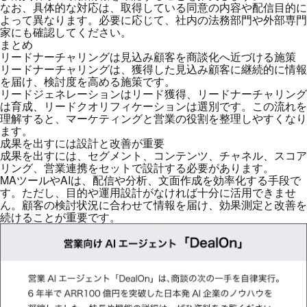
なお、具体的な対応は、取得している同意の内容や配信目的に
よって異なります。必要に応じて、社内の法務部門や外部専門
家にも確認してください。
まとめ
リードナーチャリングは見込み顧客を商談化へ近づける施策
リードナーチャリングは、獲得した見込み顧客に継続的に情報
を届け、検討度を高める施策です。
リードジェネレーションはリード獲得、リードナーチャリング
は育成、リードクオリフィケーションは選別です。この流れを
理解すると、マーケティングと営業の役割を整理しやすくなり
ます。
成果を出すには設計と改善が重要
成果を出すには、セグメント、コンテンツ、チャネル、スコア
リング、営業連携をセットで設計する必要があります。
MAツールやAIは、配信や分析、文面作成を効率化する手段で
す。ただし、目的や運用設計がなければ十分に活用できませ
ん。顧客の検討状況に合わせて情報を届け、効果測定と改善を
続けることが重要です。