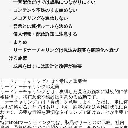
・一斉配信だけでは成果につながりにくい
・コンテンツ不足のまま始めない
・スコアリングを過信しない
・営業との連携ルールを決める
・個人情報・配信許諾に注意する
・まとめ
・リードナーチャリングは見込み顧客を商談化へ近づ
ける施策
・成果を出すには設計と改善が重要
リードナーチャリングとは？意味と重要性
リードナーチャリングの定義
リードナーチャリングとは、獲得した見込み顧客に継続的に情
報提供し、購買意欲や検討度を高める活動です。
「ナーチャリング」は「育成」を意味します。ただし、単に何
度も連絡することではありません。顧客の課題や検討状況に合
わせて、必要な情報を適切なタイミングで届けることが重要で
す。
特にBtoBマーケティングでは、製品やサービスの比較、社内
稟議、予算確保などに時間がかかります。そのため、リード獲