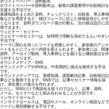
ホワイトペーパー・資料配布
ホワイトペーパーや資料配布は、顧客の課題整理や比較検討を
支援する手法です。
基礎知識をまとめた資料、チェックリスト、比較表、導入事例
集などを用意すると、検討フェーズに応じた情報提供がしやす
くなります。資料ダウンロード後の行動も、次の接点設計に活
用できます。
ウェビナー・セミナー
ウェビナーやセミナーは、短時間で理解を深めてもらいやすい
手法です。
テーマに関心を持ったリードを把握しやすく、参加後のアンケ
ートをもとにフォロー内容を変えられます。参加者には、関連
資料、アーカイブ動画、導入事例などを届けると継続接点を作
りやすくなります。
オウンドメディア・SNS
オウンドメディアやSNSは、中長期的に接点を維持する手法
です。
オウンドメディアでは、基礎知識、課題解決記事、比較検討記
事などを蓄積できます。SNSでは、記事やセミナー情報を届
け、潜在層との接点を作れます。
ただし、SNSだけで商談化を狙うのではなく、記事、資料、
メール、セミナーなどと組み合わせることが大切です。
インサイドセールス
インサイドセールスは、電話やメール、オンライン面談などで
リードに個別接触する手法です。