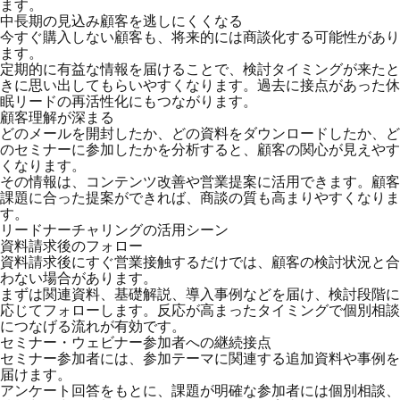
ます。
中長期の見込み顧客を逃しにくくなる
今すぐ購入しない顧客も、将来的には商談化する可能性があり
ます。
定期的に有益な情報を届けることで、検討タイミングが来たと
きに思い出してもらいやすくなります。過去に接点があった休
眠リードの再活性化にもつながります。
顧客理解が深まる
どのメールを開封したか、どの資料をダウンロードしたか、ど
のセミナーに参加したかを分析すると、顧客の関心が見えやす
くなります。
その情報は、コンテンツ改善や営業提案に活用できます。顧客
課題に合った提案ができれば、商談の質も高まりやすくなりま
す。
リードナーチャリングの活用シーン
資料請求後のフォロー
資料請求後にすぐ営業接触するだけでは、顧客の検討状況と合
わない場合があります。
まずは関連資料、基礎解説、導入事例などを届け、検討段階に
応じてフォローします。反応が高まったタイミングで個別相談
につなげる流れが有効です。
セミナー・ウェビナー参加者への継続接点
セミナー参加者には、参加テーマに関連する追加資料や事例を
届けます。
アンケート回答をもとに、課題が明確な参加者には個別相談、