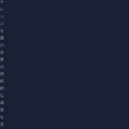
ナ
レ
ッ
ジ
を
届
け、
企
業
の
持
続
的
な
成
長
を
支