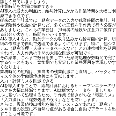
詳しく見ていきましょう。
作業時間を大幅に短縮できる
AI導入の最大の利点は、給与計算にかかる作業時間を大幅に削
減できる点です。
従来の給与計算では、勤怠データの入力や残業時間の集計、社
会保険料や税金の計算など、多くの工程を手作業で行う必要が
ありました。これらの業務は、担当者の経験や注意力に依存す
る部分が大きく、時間もかかります。
AIを導入すると、勤怠データの取り込みから給与額の計算、明
細の作成まで自動で処理できるようになります。特に、他シス
テム（勤怠管理・人事データベースなど）との連携機能を活用
すれば、入力作業の手間の大幅な削減が可能です。
その結果、これまで数日を要していた給与処理が数時間で完了
するケースもあり、繁忙期でも安定した業務運用を実現しやす
くなります。
業務時間の短縮は、担当者の残業削減にも直結し、バックオフ
ィス全体の労働環境改善にも貢献します。
入力・計算ミスを削減できる
AIを導入することで、給与計算におけるヒューマンエラーのリ
スクを大幅に軽減できます。AIは膨大なデータを一貫したルー
ルに基づいて処理するため、手作業で起きがちな「転記ミス」
「入力漏れ」「端数処理の誤り」などを防止します。
さらに、異常値検出機能を備えたシステムであれば、勤怠デー
タや手当の設定に不自然な点がある場合に自動でアラートを出
すことも可能です。