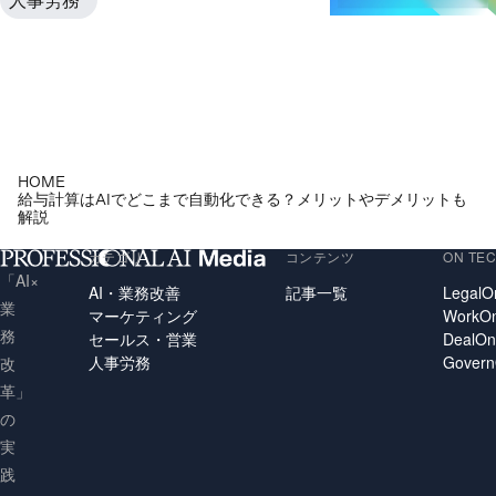
HOME
給与計算はAIでどこまで自動化できる？メリットやデメリットも
解説
カテゴリ
コンテンツ
ON TE
「AI×
AI・業務改善
記事一覧
LegalO
業
マーケティング
WorkO
務
セールス・営業
DealO
人事労務
Gover
改
革」
の
実
践