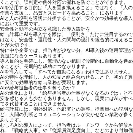
くことで、誤判定や例外対応の漏れを防ぐことができます。
AIを活用する目的は「人を置き換えること」ではなく、「人の
作業を支援し、品質とスピードを高めること」にあります。
AIと人の役割を適切に分担することが、安全かつ効果的な導入
において重要です。
安全性と効率の両立を意識した導入設計を
給与計算にAIを導入する際は、「便利さ」だけに注目するので
はなく、安全性・運用性・人の関与の設計を総合的に考えるこ
とが大切です。
特に中小企業では、担当者が少ない分、AI導入後の運用管理が
負担になるケースもあります。
導入目的を明確にし、無理のない範囲で段階的に自動化を進め
ることが、長期的な成功につながります。
AIを導入しても「すべてが自動になる」わけではありません。
AIの特性を理解し、人の知見と組み合わせることで、初めて真
に安全で効率的な給与業務が実現します。
AIが給与担当者の仕事を奪うのか？
AIの進化により、「給与担当者の仕事がなくなるのでは」と不
安を感じる人も少なくありません。しかし、現実にはAIがすべ
てを代替することはできません。
給与計算には、例外対応、他部署との調整、従業員への説明な
ど、人間の判断とコミュニケーションが欠かせない業務が多く
あります。
むしろAIの導入によって、担当者はルーチンワークから解放さ
れ、「戦略的人事」や「従業員満足度向上」などのより付加価