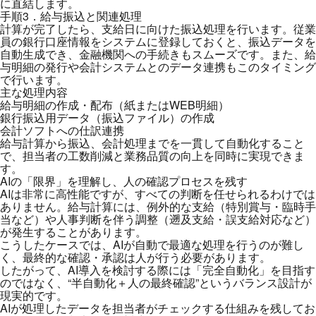
に直結します。
手順3．給与振込と関連処理
計算が完了したら、支給日に向けた振込処理を行います。従業
員の銀行口座情報をシステムに登録しておくと、振込データを
自動生成でき、金融機関への手続きもスムーズです。また、給
与明細の発行や会計システムとのデータ連携もこのタイミング
で行います。
主な処理内容
給与明細の作成・配布（紙またはWEB明細）
銀行振込用データ（振込ファイル）の作成
会計ソフトへの仕訳連携
給与計算から振込、会計処理までを一貫して自動化すること
で、担当者の工数削減と業務品質の向上を同時に実現できま
す。
AIの「限界」を理解し、人の確認プロセスを残す
AIは非常に高性能ですが、すべての判断を任せられるわけでは
ありません。給与計算には、例外的な支給（特別賞与・臨時手
当など）や人事判断を伴う調整（遡及支給・誤支給対応など）
が発生することがあります。
こうしたケースでは、AIが自動で最適な処理を行うのが難し
く、最終的な確認・承認は人が行う必要があります。
したがって、AI導入を検討する際には「完全自動化」を目指す
のではなく、“半自動化＋人の最終確認”というバランス設計が
現実的です。
AIが処理したデータを担当者がチェックする仕組みを残してお