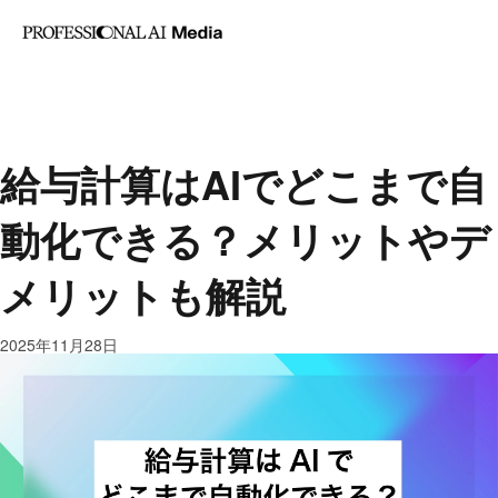
記事カテゴリ
Profess
AI・業務改善
マー
AI Med
ケティング
セール
は
ス・営業
人事労務
給与計算はAIでどこまで自
動化できる？メリットやデ
メリットも解説
2025年11月28日