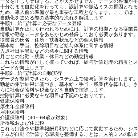
ータを正しく登録することが欠かせません。データの整備が不
十分なまま自動化を行っても、誤計算や振込ミスの原因となる
ため、導入前の準備が最も重要な工程となります。ここでは、
自動化を進める際の基本的な流れを解説します。
手順1．給与計算に必要なデータ登録
自動計算が正しく行われるためには、計算の根拠となる従業員
情報や勤怠データをあらかじめ登録しておく必要があります。
従業員の氏名・住所・扶養状況などの個人情報
基本給、手当、控除項目など給与体系に関する情報
入退社日や異動などの発令に関する情報
月ごとの出勤・残業・休日などの勤怠情報
これらの情報が正しく揃っていれば、給与計算処理の精度とス
ピードが向上します。
手順2．給与計算の自動実行
データが整備できたら、システム上で給与計算を実行します。
勤怠の集計結果に基づき、基本給・手当・残業代を算出し、さ
らに社会保険料や税金などを自動で控除します。
控除計算に必要な主な項目は下記のとおりです。
健康保険料
厚生年金保険料
雇用保険料
介護保険料（40～64歳が対象）
所得税および住民税
これらは法令や標準報酬月額などに応じて変動するため、シス
テムが自動で計算する環境を整備することは、人的ミスの防止