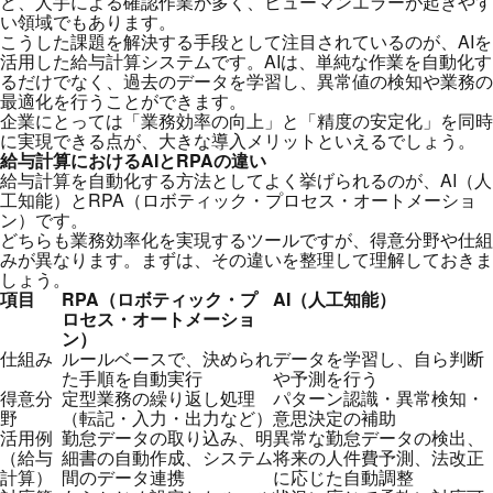
ど、人手による確認作業が多く、ヒューマンエラーが起きやす
い領域でもあります。
こうした課題を解決する手段として注目されているのが、AIを
活用した給与計算システムです。AIは、単純な作業を自動化す
るだけでなく、過去のデータを学習し、異常値の検知や業務の
最適化を行うことができます。
企業にとっては「業務効率の向上」と「精度の安定化」を同時
に実現できる点が、大きな導入メリットといえるでしょう。
給与計算におけるAIとRPAの違い
給与計算を自動化する方法としてよく挙げられるのが、AI（人
工知能）とRPA（ロボティック・プロセス・オートメーショ
ン）です。
どちらも業務効率化を実現するツールですが、得意分野や仕組
みが異なります。まずは、その違いを整理して理解しておきま
しょう。
項目
RPA（ロボティック・プ
AI（人工知能）
ロセス・オートメーショ
ン）
仕組み
ルールベースで、決められ
データを学習し、自ら判断
た手順を自動実行
や予測を行う
得意分
定型業務の繰り返し処理
パターン認識・異常検知・
野
（転記・入力・出力など）
意思決定の補助
活用例
勤怠データの取り込み、明
異常な勤怠データの検出、
（給与
細書の自動作成、システム
将来の人件費予測、法改正
計算）
間のデータ連携
に応じた自動調整