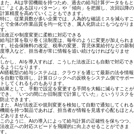
また、AIは学習機能を持つため、過去の給与計算データをもと
に「よくある誤りパターン」や「傾向」を把握し、次回以降の
計算精度を高めていくこともできます。
特に、従業員数が多い企業では、人為的な確認ミスを減らすこ
とで全体の作業品質を均一化でき、属人化防止にもつながりま
す。
法改正や制度変更に柔軟に対応できる
給与計算を取り巻く法制度は、毎年のように変更が加えられま
す。社会保険料の改定、税率の変更、育児休業給付などの新制
度導入など、担当者が常に情報を追い続けなければなりませ
ん。
しかし、AIを導入すれば、こうした法改正にも自動で対応でき
るようになります。
AI搭載型の給与システムは、クラウドを通じて最新の法令情報
を自動で取得し、計算ロジックへの反映をシステム側でサポー
トしてくれるものもあります。
結果として、手動で設定を変更する手間を大幅に減らすことが
でき、「いつの間にか旧制度で計算していた」というリスクを
防止できます。
また、AIが法改正や規則変更を検知して自動で通知してくれる
機能を持つ製品であれば、担当者が情報を見逃す心配もほとん
どありません。
このように、AIの導入によって給与計算の正確性を保ちつつ、
法改正への対応スピードを飛躍的に向上させることができま
す。