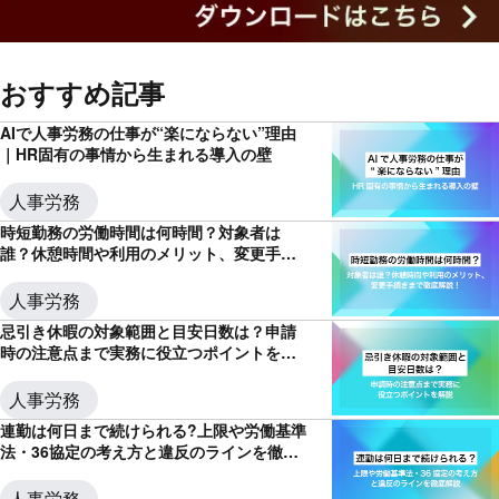
おすすめ記事
AIで人事労務の仕事が“楽にならない”理由
｜HR固有の事情から生まれる導入の壁
人事労務
時短勤務の労働時間は何時間？対象者は
誰？休憩時間や利用のメリット、変更手続
きまで徹底解説！
人事労務
忌引き休暇の対象範囲と目安日数は？申請
時の注意点まで実務に役立つポイントを解
説
人事労務
連勤は何日まで続けられる?上限や労働基準
法・36協定の考え方と違反のラインを徹底
解説
人事労務