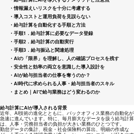
・情報漏えいリスクを十分に考慮する
・導入コストと運用負荷を見誤らない
・給与計算を自動化する手順と方法
・手順1．給与計算に必要なデータ登録
・手順2．給与計算の自動実行
・手順3．給与振込と関連処理
・AIの「限界」を理解し、人の確認プロセスを残す
・安全性と効率の両立を意識した導入設計を
・AIが給与担当者の仕事を奪うのか？
・AI時代に求められる人事・給与担当者のスキル
・まとめ｜AIで給与業務はどう変わるのか
給与計算にAIが導入される背景
近年、AI技術の進化とともに、バックオフィス業務の自動化が
急速に進んでいます。特に、毎月膨大なデータを扱う給与計算
は、人事・労務担当者の負担が大きい業務のひとつです。
勤怠データの集計、税金・社会保険料の算出、明細の作成な