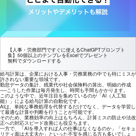
【人事・労務部門ですぐに使えるChatGPTプロンプト
集】50個以上のテンプレをExcelでプレゼント
無料でダウンロードする
給与計算は、企業における人事・労務業務の中でも特にミスが
許されない重要な領域です。
勤怠データの集計、残業代や社会保険料の算出、明細の作成
──こうした作業は毎月発生し、時間も手間もかかります。
このような中で、近年注目を集めているのが「AI（人工知
能）」による給与計算の自動化です。
AIは、単純な事務処理を代替するだけでなく、データを学習し
て最適な計算や判断を行うことが可能です。
そのため、業務効率の向上はもちろん、計算ミスの防止や法改
正への対応スピード改善にも役立ちます。
一方で、「AIを導入すれば人の仕事はなくなるのか」「セキュ
リティ面は大丈夫か」といった不安を感じる方も多いでしょ