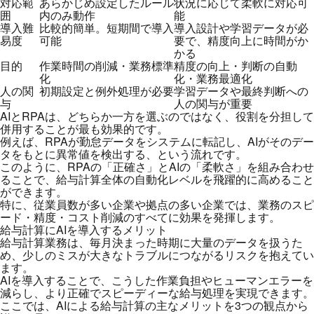
対応範
あらかじめ設定したルール
状況に応じて柔軟に対応可
囲
内のみ動作
能
導入難
比較的簡単。短期間で導入
導入設計や学習データが必
易度
可能
要で、精度向上に時間がか
かる
目的
作業時間の削減・業務標準
精度の向上・判断の自動
化
化・業務最適化
人の関
初期設定と例外処理が必要
学習データや最終判断への
与
人の関与が重要
AIとRPAは、どちらか一方を選ぶのではなく、役割を分担して
併用することが最も効果的です。
例えば、RPAが勤怠データをシステムに転記し、AIがそのデー
タをもとに異常値を検出する、という流れです。
このように、RPAの「正確さ」とAIの「柔軟さ」を組み合わせ
ることで、給与計算全体の自動化レベルを飛躍的に高めること
ができます。
特に、従業員数が多い企業や拠点の多い企業では、業務のスピ
ード・精度・コスト削減のすべてに効果を発揮します。
給与計算にAIを導入するメリット
給与計算業務は、毎月決まった時期に大量のデータを扱うた
め、少しのミスが大きなトラブルにつながるリスクを抱えてい
ます。
AIを導入することで、こうした作業負担やヒューマンエラーを
減らし、より正確でスピーディーな給与処理を実現できます。
ここでは、AIによる給与計算の主なメリットを3つの観点から