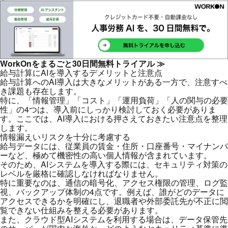
WorkOnをまるごと30日間無料トライアル ≫
給与計算にAIを導入するデメリットと注意点
給与計算へのAI導入は大きなメリットがある一方で、注意すべ
き課題も存在します。
特に、「情報管理」「コスト」「運用負荷」「人の関与の必要
性」の4つは、導入前にしっかり検討しておく必要がありま
す。ここでは、AI導入における押さえておきたい注意点を整理
します。
情報漏えいリスクを十分に考慮する
給与データには、従業員の賃金・住所・口座番号・マイナンバ
ーなど、極めて機密性の高い個人情報が含まれています。
そのため、AIシステムを導入する際には、セキュリティ対策の
レベルを厳格に確認しなければなりません。
特に重要なのは、通信の暗号化、アクセス権限の管理、ログ監
視、バックアップ体制の4点です。例えば、誰がどのデータに
アクセスできるかを明確にし、退職者や外部委託先が不正に閲
覧できない仕組みを整える必要があります。
また、クラウド型AIシステムを利用する場合は、データ保管先