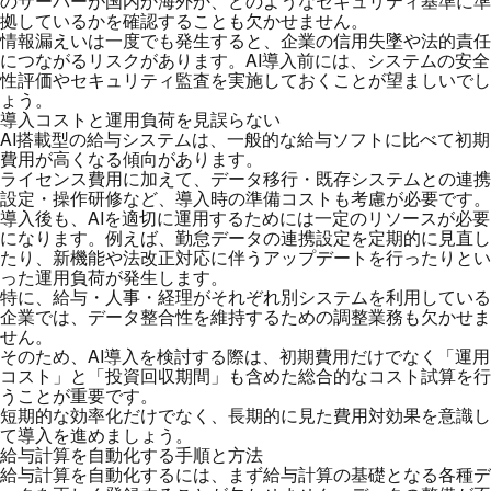
のサーバーが国内か海外か、どのようなセキュリティ基準に準
拠しているかを確認することも欠かせません。
情報漏えいは一度でも発生すると、企業の信用失墜や法的責任
につながるリスクがあります。AI導入前には、システムの安全
性評価やセキュリティ監査を実施しておくことが望ましいでし
ょう。
導入コストと運用負荷を見誤らない
AI搭載型の給与システムは、一般的な給与ソフトに比べて初期
費用が高くなる傾向があります。
ライセンス費用に加えて、データ移行・既存システムとの連携
設定・操作研修など、導入時の準備コストも考慮が必要です。
導入後も、AIを適切に運用するためには一定のリソースが必要
になります。例えば、勤怠データの連携設定を定期的に見直し
たり、新機能や法改正対応に伴うアップデートを行ったりとい
った運用負荷が発生します。
特に、給与・人事・経理がそれぞれ別システムを利用している
企業では、データ整合性を維持するための調整業務も欠かせま
せん。
そのため、AI導入を検討する際は、初期費用だけでなく「運用
コスト」と「投資回収期間」も含めた総合的なコスト試算を行
うことが重要です。
短期的な効率化だけでなく、長期的に見た費用対効果を意識し
て導入を進めましょう。
給与計算を自動化する手順と方法
給与計算を自動化するには、まず給与計算の基礎となる各種デ