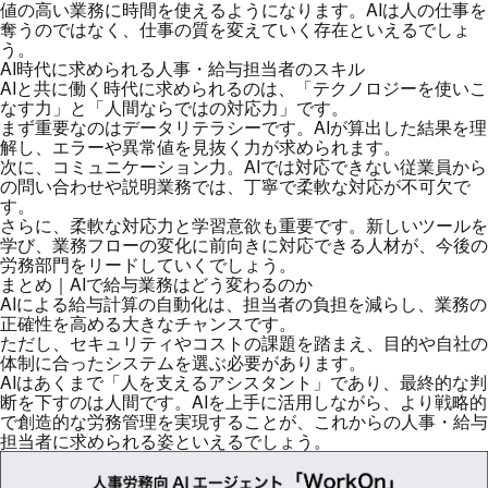
値の高い業務に時間を使えるようになります。AIは人の仕事を
奪うのではなく、仕事の質を変えていく存在といえるでしょ
う。
AI時代に求められる人事・給与担当者のスキル
AIと共に働く時代に求められるのは、「テクノロジーを使いこ
なす力」と「人間ならではの対応力」です。
まず重要なのはデータリテラシーです。AIが算出した結果を理
解し、エラーや異常値を見抜く力が求められます。
次に、コミュニケーション力。AIでは対応できない従業員から
の問い合わせや説明業務では、丁寧で柔軟な対応が不可欠で
す。
さらに、柔軟な対応力と学習意欲も重要です。新しいツールを
学び、業務フローの変化に前向きに対応できる人材が、今後の
労務部門をリードしていくでしょう。
まとめ｜AIで給与業務はどう変わるのか
AIによる給与計算の自動化は、担当者の負担を減らし、業務の
正確性を高める大きなチャンスです。
ただし、セキュリティやコストの課題を踏まえ、目的や自社の
体制に合ったシステムを選ぶ必要があります。
AIはあくまで「人を支えるアシスタント」であり、最終的な判
断を下すのは人間です。AIを上手に活用しながら、より戦略的
で創造的な労務管理を実現することが、これからの人事・給与
担当者に求められる姿といえるでしょう。