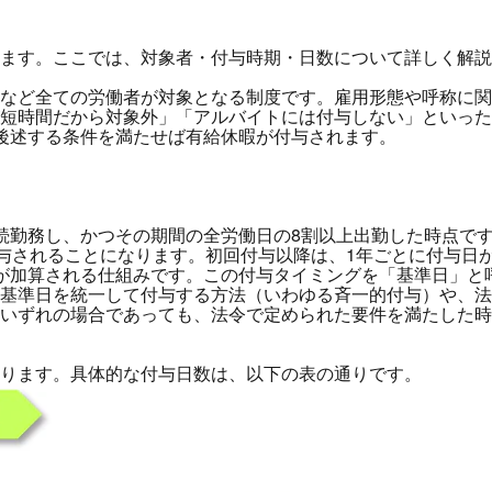
ります。ここでは、対象者・付与時期・日数について詳しく解
など全ての労働者が対象となる制度です。雇用形態や呼称に関
短時間だから対象外」「アルバイトには付与しない」といった
後述する条件を満たせば有給休暇が付与されます。
続勤務し、かつその期間の全労働日の8割以上出勤した時点です
付与されることになります。初回付与以降は、1年ごとに付与日
が加算される仕組みです。この付与タイミングを「基準日」と
基準日を統一して付与する方法（いわゆる斉一的付与）や、法
いずれの場合であっても、法令で定められた要件を満たした時
なります。具体的な付与日数は、以下の表の通りです。