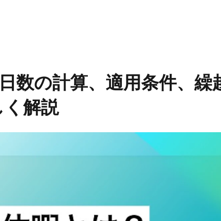
Professional AI Media とは
記事一覧
カテゴリ一
ング
セールス・営業
人事労務
や日数の計算、適用条件、繰
しく解説