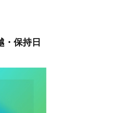
覧
越・保持日