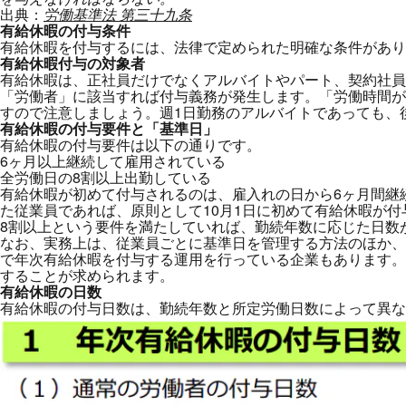
出典：
労働基準法 第三十九条
有給休暇の付与条件
有給休暇を付与するには、法律で定められた明確な条件があ
有給休暇付与の対象者
有給休暇は、正社員だけでなくアルバイトやパート、契約社員
「労働者」に該当すれば付与義務が発生します。「労働時間が
すので注意しましょう。週1日勤務のアルバイトであっても、
有給休暇の付与要件と「基準日」
有給休暇の付与要件は以下の通りです。
6ヶ月以上継続して雇用されている
全労働日の8割以上出勤している
有給休暇が初めて付与されるのは、雇入れの日から6ヶ月間継
た従業員であれば、原則として10月1日に初めて有給休暇が
8割以上という要件を満たしていれば、勤続年数に応じた日数
なお、実務上は、従業員ごとに基準日を管理する方法のほか、
で年次有給休暇を付与する運用を行っている企業もあります。
することが求められます。
有給休暇の日数
有給休暇の付与日数は、勤続年数と所定労働日数によって異