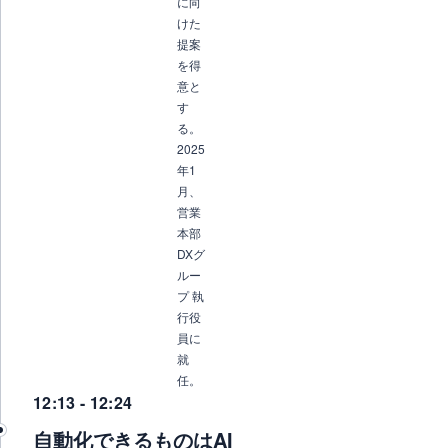
に向
けた
提案
を得
意と
す
る。
2025
年1
月、
営業
本部
DXグ
ルー
プ 執
行役
員に
就
任。
12:13 - 12:24
自動化できるものはAI