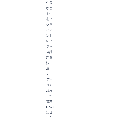
企業
など
を中
心に
クラ
イア
ント
のビ
ジネ
ス課
題解
決に
注
力。
デー
タを
活用
した
営業
DXの
実現