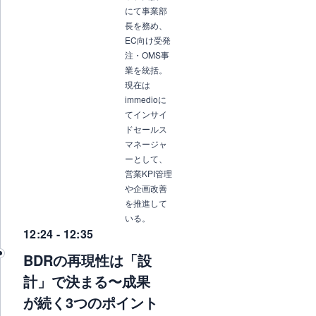
にて事業部
長を務め、
EC向け受発
注・OMS事
業を統括。
現在は
immedioに
てインサイ
ドセールス
マネージャ
ーとして、
営業KPI管理
や企画改善
を推進して
いる。
12:24 - 12:35
BDRの再現性は「設
計」で決まる〜成果
が続く3つのポイント