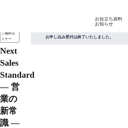
製品
セミナー
お役立ち資料
お知らせ
オンライ
ン無料セ
お申し込み受付は終了いたしました。
ミナー
LegalOn
製品
Next
GovernOn
DealOn
Sales
WorkOn
TomoniAI
Standard
— 営
業の
新常
識 —