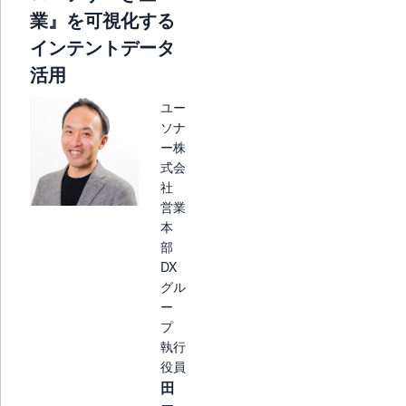
業』を可視化する
インテントデータ
活用
ユー
ソナ
ー株
式会
社
営業
本
部
DX
グル
ー
プ
執行
役員
田