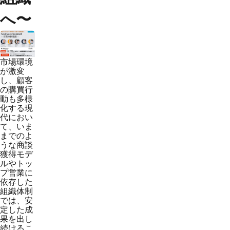
へ〜
市場環境
が激変
し、顧客
の購買行
動も多様
化する現
代におい
て、いま
までのよ
うな商談
獲得モデ
ルやトッ
プ営業に
依存した
組織体制
では、安
定した成
果を出し
続けるこ