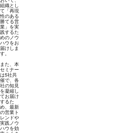
組織とし
て「再現
性のある
勝てる営
業」を実
践するた
めのノウ
ハウをお
届けしま
す。
また、本
セミナー
は5社共
催で、各
社の知見
を凝縮し
てお届け
するた
め、最新
の営業ト
レンドや
実践ノウ
ハウを効