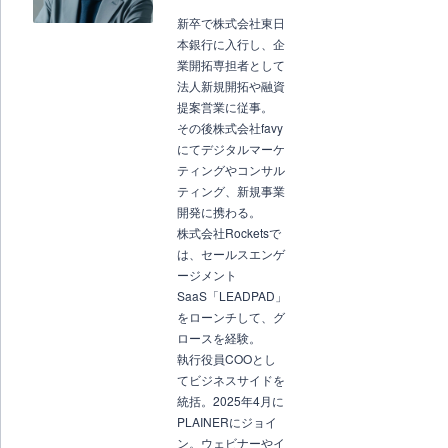
新卒で株式会社東日
本銀行に入行し、企
業開拓専担者として
法人新規開拓や融資
提案営業に従事。
その後株式会社favy
にてデジタルマーケ
ティングやコンサル
ティング、新規事業
開発に携わる。
株式会社Rocketsで
は、セールスエンゲ
ージメント
SaaS「LEADPAD」
をローンチして、グ
ロースを経験。
執行役員COOとし
てビジネスサイドを
統括。2025年4月に
PLAINERにジョイ
ン。ウェビナーやイ