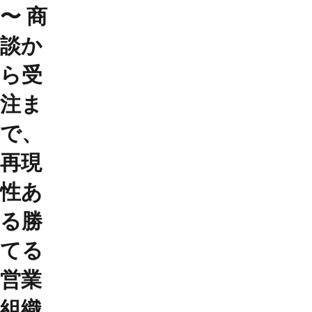
〜 商
談か
ら受
注ま
で、
再現
性あ
る勝
てる
営業
組織