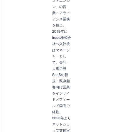
ストエンジ
ン」の営
業・アライ
アンス業務
を担当。
2019年に
freee株式会
社へ入社後
はマネージ
ャーとし
て、会計・
人事労務
SaaSの新
規・既存顧
客向け営業
をインサイ
ド／フィー
ルド両面で
経験。
2023年より
ネットショ
ップ支援室