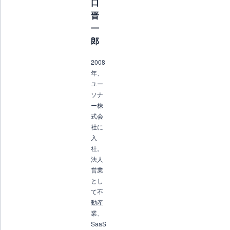
口
晋
一
郎
2008
年、
ユー
ソナ
ー株
式会
社に
入
社。
法人
営業
とし
て不
動産
業、
SaaS