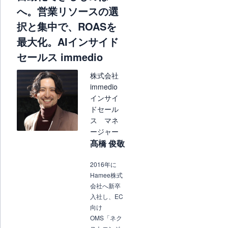
へ。営業リソースの選
択と集中で、ROASを
最大化。AIインサイド
セールス immedio
株式会社
immedio
インサイ
ドセール
ス マネ
ージャー
髙橋 俊敬
2016年に
Hamee株式
会社へ新卒
入社し、EC
向け
OMS「ネク