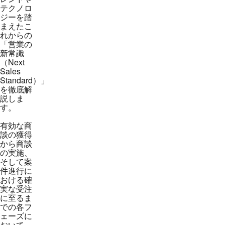
テクノロ
ジーを踏
まえたこ
れからの
「営業の
新常識
（Next
Sales
Standard）」
を徹底解
説しま
す。
有効な商
談の獲得
から商談
の実施、
そして案
件進行に
おける確
実な受注
に至るま
での各フ
ェーズに
おいて、