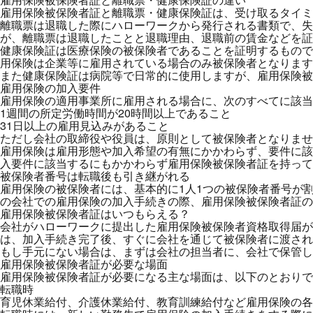
雇用保険被保険者証と離職票・健康保険証は、受け取るタイミ
離職票は退職した際にハローワークから発行される書類で、失
が、離職票は退職したことと退職理由、退職前の賃金などを証
健康保険証は医療保険の被保険者であることを証明するもので
用保険は企業等に雇用されている場合のみ被保険者となります
また健康保険証は病院等で日常的に使用しますが、雇用保険被
雇用保険の加入要件
雇用保険の適用事業所に雇用される場合に、次のすべてに該当
1週間の所定労働時間が20時間以上であること
31日以上の雇用見込みがあること
ただし会社の取締役や役員は、原則として被保険者となりませ
雇用保険は雇用形態や加入希望の有無にかかわらず、要件に該
入要件に該当するにもかかわらず雇用保険被保険者証を持って
被保険者番号は転職後も引き継がれる
雇用保険の被保険者には、基本的に1人1つの被保険者番号が
の会社での雇用保険の加入手続きの際、雇用保険被保険者証の
雇用保険被保険者証はいつもらえる？
会社がハローワークに提出した雇用保険被保険者資格取得届が
は、加入手続き完了後、すぐに会社を通じて被保険者に渡され
もし手元にない場合は、まずは会社の担当者に、会社で保管し
雇用保険被保険者証が必要な場面
雇用保険被保険者証が必要になる主な場面は、以下のとおりで
転職時
育児休業給付、介護休業給付、教育訓練給付など雇用保険の各