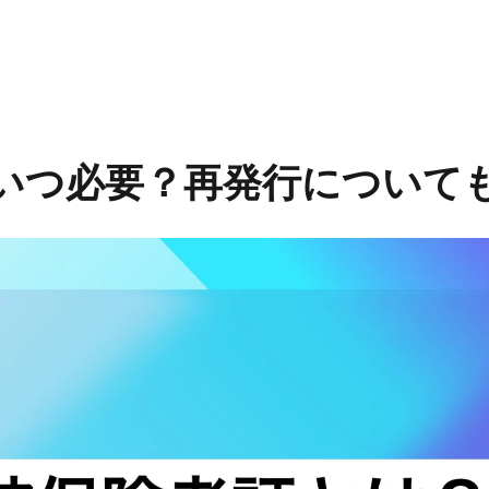
Professional AI Media とは
記事一覧
カテゴリ一
ング
セールス・営業
人事労務
いつ必要？再発行について