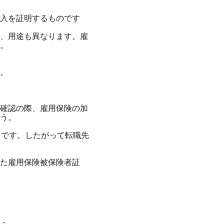
入を証明するものです
、用途も異なります。雇
。
。
確認の際、雇用保険の加
う。
じです。したがって転職先
た雇用保険被保険者証