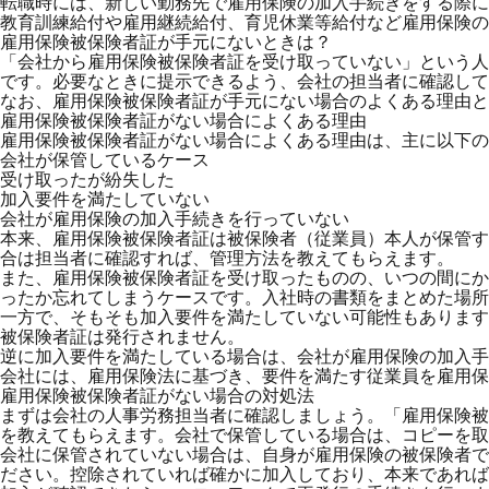
転職時には、新しい勤務先で雇用保険の加入手続きをする際に
教育訓練給付や雇用継続給付、育児休業等給付など雇用保険の
雇用保険被保険者証が手元にないときは？
「会社から雇用保険被保険者証を受け取っていない」という人
です。必要なときに提示できるよう、会社の担当者に確認して
なお、雇用保険被保険者証が手元にない場合のよくある理由と
雇用保険被保険者証がない場合によくある理由
雇用保険被保険者証がない場合によくある理由は、主に以下の
会社が保管しているケース
受け取ったが紛失した
加入要件を満たしていない
会社が雇用保険の加入手続きを行っていない
本来、雇用保険被保険者証は被保険者（従業員）本人が保管す
合は担当者に確認すれば、管理方法を教えてもらえます。
また、雇用保険被保険者証を受け取ったものの、いつの間にか
ったか忘れてしまうケースです。入社時の書類をまとめた場所
一方で、そもそも加入要件を満たしていない可能性もあります
被保険者証は発行されません。
逆に加入要件を満たしている場合は、会社が雇用保険の加入手
会社には、雇用保険法に基づき、要件を満たす従業員を雇用保
雇用保険被保険者証がない場合の対処法
まずは会社の人事労務担当者に確認しましょう。「雇用保険被
を教えてもらえます。会社で保管している場合は、コピーを取
会社に保管されていない場合は、自身が雇用保険の被保険者で
ださい。控除されていれば確かに加入しており、本来であれば