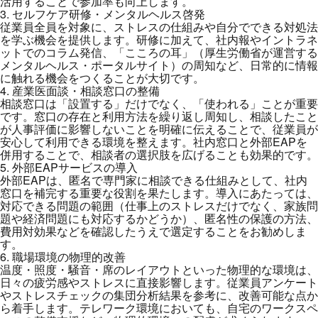
活用することで参加率も向上します。
3. セルフケア研修・メンタルヘルス啓発
従業員全員を対象に、ストレスの仕組みや自分でできる対処法
を学ぶ機会を提供します。研修に加えて、社内報やイントラネ
ットでのコラム発信、「こころの耳」（厚生労働省が運営する
メンタルヘルス・ポータルサイト）の周知など、日常的に情報
に触れる機会をつくることが大切です。
4. 産業医面談・相談窓口の整備
相談窓口は「設置する」だけでなく、「使われる」ことが重要
です。窓口の存在と利用方法を繰り返し周知し、相談したこと
が人事評価に影響しないことを明確に伝えることで、従業員が
安心して利用できる環境を整えます。社内窓口と外部EAPを
併用することで、相談者の選択肢を広げることも効果的です。
5. 外部EAPサービスの導入
外部EAPは、匿名で専門家に相談できる仕組みとして、社内
窓口を補完する重要な役割を果たします。導入にあたっては、
対応できる問題の範囲（仕事上のストレスだけでなく、家族問
題や経済問題にも対応するかどうか）、匿名性の保護の方法、
費用対効果などを確認したうえで選定することをお勧めしま
す。
6. 職場環境の物理的改善
温度・照度・騒音・席のレイアウトといった物理的な環境は、
日々の疲労感やストレスに直接影響します。従業員アンケート
やストレスチェックの集団分析結果を参考に、改善可能な点か
ら着手します。テレワーク環境においても、自宅のワークスペ