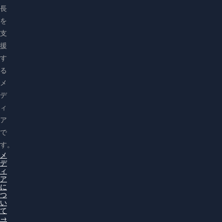
長
を
支
援
す
る
メ
デ
ィ
ア
で
す。
メ
デ
ィ
ア
に
つ
い
て
→