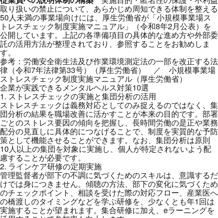
取り扱いの禁止について、あらかじめ周知できる体制を整える
50人未満の事業場向けには、厚生労働省が「小規模事業場ス
トレスチェック制度実施マニュアル」（令和8年2月公表）を
公開しています。上記の各準備項目の具体的な進め方や外部委
託の活用方法が整理されており、参照することをお勧めしま
す。
参考：
労働安全衛生法及び作業環境測定法の一部を改正する法
律（令和7年法律第33号）（厚生労働省）
／
小規模事業場
ストレスチェック制度実施マニュアル（厚生労働省）
企業が実践できるメンタルヘルス対策10選
1. ストレスチェックの実施と集団分析の活用
ストレスチェックは義務対応としてのみ捉えるのではなく、集
団分析の結果を職場改善に活かすことが本来の目的です。部署
ごとのストレス要因の傾向を把握し、長時間労働の是正や業務
配分の見直しに具体的につなげることで、制度を実質的な予防
策として機能させることができます。なお、集団分析は原則
10人以上の集団を対象に実施し、個人が特定されないよう配
慮することが必要です。
2. ラインケア研修の定期実施
管理監督者が部下の不調に気づくためのスキルは、意識するだ
けでは身につきません。傾聴の方法、部下の変化に気づくため
のチェックポイント、相談を受けた際の対応フロー、産業医へ
の橋渡しのタイミングなどを学ぶ研修を、少なくとも年1回は
実施することが望まれます。集合研修に加え、eラーニングを