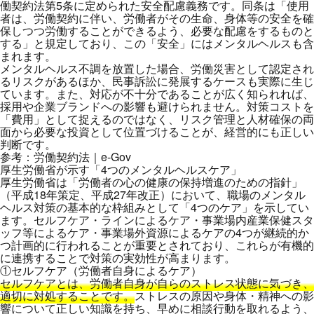
働契約法第5条に定められた安全配慮義務です。同条は「使用
者は、労働契約に伴い、労働者がその生命、身体等の安全を確
保しつつ労働することができるよう、必要な配慮をするものと
する」と規定しており、この「安全」にはメンタルヘルスも含
まれます。
メンタルヘルス不調を放置した場合、労働災害として認定され
るリスクがあるほか、民事訴訟に発展するケースも実際に生じ
ています。また、対応が不十分であることが広く知られれば、
採用や企業ブランドへの影響も避けられません。対策コストを
「費用」として捉えるのではなく、リスク管理と人材確保の両
面から必要な投資として位置づけることが、経営的にも正しい
判断です。
参考：
労働契約法｜e-Gov
厚生労働省が示す「4つのメンタルヘルスケア」
厚生労働省は「労働者の心の健康の保持増進のための指針」
（平成18年策定、平成27年改正）において、職場のメンタル
ヘルス対策の基本的な枠組みとして「4つのケア」を示してい
ます。セルフケア・ラインによるケア・事業場内産業保健スタ
ッフ等によるケア・事業場外資源によるケアの4つが継続的か
つ計画的に行われることが重要とされており、これらが有機的
に連携することで対策の実効性が高まります。
①セルフケア（労働者自身によるケア）
セルフケアとは、労働者自身が自らのストレス状態に気づき、
適切に対処することです。
ストレスの原因や身体・精神への影
響について正しい知識を持ち、早めに相談行動を取れるよう、