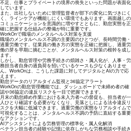
不足、仕事とプライベートの境界の喪失といった問題が表面化
しています。
また、出社しないために管理監督者が部下の変化に気づきにく
く、ラインケアが機能しにくい環境でもあります。画面越しの
コミュニケーションを意識的に増やすとともに、勤怠実態を正
確に把握する仕組みの整備が特に重要です。
WorkOnで職場のメンタルヘルス対策を支援
職場のメンタルヘルス不調の主要因のひとつが、長時間労働・
過重労働です。従業員の働き方の実態を正確に把握し、過重労
働の芽を早期に摘むことが、メンタルヘルス対策の根幹を成し
ます。
しかし、勤怠管理や労務手続きの煩雑さ・属人化が、人事・労
務担当者自身の過負荷を招いているケースも少なくありませ
ん。WorkOnは、こうした課題に対してデジタルとAIの力で応
えます。
勤怠データのリアルタイム監視と36協定アラート
WorkOnの勤怠管理機能では、ダッシュボードで未締め者の確
認や36協定の違反リスクを一目で把握できます。
月末の勤怠締め作業における未入力者への督促も、担当者が一
人ひとり確認する必要がなくなり、見落としによる法令違反リ
スクを大幅に低減できます。過重労働の実態をリアルタイムで
可視化することは、メンタルヘルス不調の予防に直結する重要
なアクションです。
AIアシスタントによる労務管理の標準化・属人化解消
ベテラン担当者の経験や記憶に依存しがちな労務相談や手続き