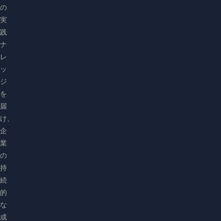
の
実
践
ナ
レ
ッ
ジ
を
届
け、
企
業
の
持
続
的
な
成