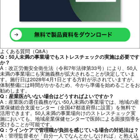
よくある質問（Q&A）
Q：50人未満の事業場でもストレスチェックの実施は必要です
か？
A：改正労働安全衛生法（令和7年法律第33号）により、50人
未満の事業場にも実施義務が拡大されることが決定していま
す。施行日は2028年4月1日とする方針が示されていますが、
体制整備には時間がかかるため、今から準備を始めることをお
勧めします。
Q：産業医がいない場合はどうすればよいですか？
A：産業医の選任義務がない50人未満の事業場では、地域の産
業保健総合支援センター（全国47都道府県に設置）を無料で
活用できます。50人未満の事業場向けのストレスチェック実
施においても、地域産業保健センターで医師による面接指導を
受けることが可能です。
Q：ラインケアで管理職が負担を感じている場合の対処法は？
A：管理監督者が「自分一人でなんとかしなければ」と抱え込