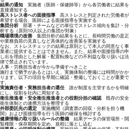
結果の通知
実施者（医師・保健師等）から各労働者に結果を
直接通知する
高ストレス者への面接指導
高ストレスと判定された労働者が
希望する場合、医師による面接指導を実施する
集団分析
部署・チームなどの単位でストレス傾向を集計・分
析する（原則10人以上の集団が対象）
職場環境の改善
集団分析の結果をもとに、長時間労働の是正
や業務負荷の見直しなど具体的な改善策を実施する
なお、ストレスチェックの結果は原則として本人の同意なく事
業者に提供することはできません。また、結果や面接指導の申
し出を理由とした解雇・配置転換などの不利益な取り扱いは法
律で禁止されています。
人事・労務担当者が今から準備すべきこと
施行まで猶予があるとはいえ、実施体制の整備には時間がかか
ります。以下の項目を早期に確認・整備しておくことが重要で
す。
実施責任者・実務担当者の選任
誰が制度を主管するかを明確
にし、役割を社内に周知する
衛生推進者・安全衛生推進者との役割分担の確認
既存の安全
衛生体制との連携方法を整理する
外部委託先の選定
実施機関（調査票の回収・分析を担う機
関）および面接指導を行う医師の確保を検討する
健康情報の取り扱いルールの整備
結果データの保管場所・閲
覧権限・保存期間を定め、規程に落とし込む
従業員への説明体制の構築
実施目的・匿名性の保護・不利益