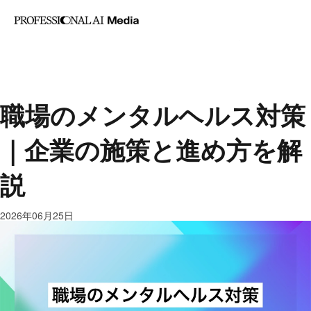
記事カテゴリ
Profess
AI・業務改善
マー
AI Med
ケティング
セール
は
ス・営業
人事労務
職場のメンタルヘルス対策
｜企業の施策と進め方を解
説
2026年06月25日