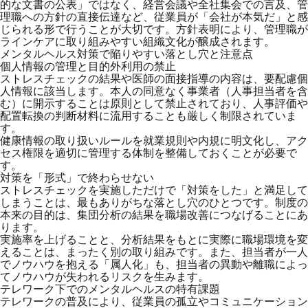
的な文書の公表」ではなく、経営会議や全社集会での言及、管
理職への方針の直接伝達など、従業員が「会社が本気だ」と感
じられる形で行うことが大切です。方針表明により、管理職が
ラインケアに取り組みやすい組織文化が醸成されます。
メンタルヘルス対策で陥りやすい落とし穴と注意点
個人情報の管理と目的外利用の禁止
ストレスチェックの結果や医師の面接指導の内容は、要配慮個
人情報に該当します。本人の同意なく事業者（人事担当者を含
む）に開示することは原則として禁止されており、人事評価や
配置転換の判断材料に流用することも厳しく制限されていま
す。
健康情報の取り扱いルールを就業規則や内規に明文化し、アク
セス権限を適切に管理する体制を整備しておくことが必要で
す。
対策を「形式」で終わらせない
ストレスチェックを実施しただけで「対策をした」と満足して
しまうことは、最もありがちな落とし穴のひとつです。制度の
本来の目的は、集団分析の結果を職場改善につなげることにあ
ります。
実施率を上げることと、分析結果をもとに実際に職場環境を変
えることは、まったく別の取り組みです。また、担当者が一人
でノウハウを抱える「属人化」も、担当者の異動や離職によっ
てノウハウが失われるリスクを生みます。
テレワーク下でのメンタルヘルスの特有課題
テレワークの普及により、従業員の孤立やコミュニケーション