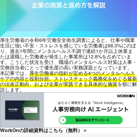
厚生労働省の令和6年労働安全衛生調査
によると、仕事や職業
生活に強い不安・ストレスを感じている労働者は68.3%にのぼ
り、過去1年間にメンタルヘルス不調で連続1か月以上休業ま
たは退職した労働者が発生した事業所は12.8%を占めていま
す。こうした状況を受け、職場のメンタルヘルス対策は人事・
労務担当者にとって優先度の高い実務課題となっています。
本記事では、
厚生労働省の指針が定める4つのメンタルヘルス
ケアの内容と役割分担、ストレスチェック義務化をめぐる最新
の法改正動向、および企業が実践できる具体的な施策
を順に解
説します。
WorkOnの詳細資料はこちら（無料）＞