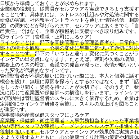
日頃から準備しておくことが求められます。
企業側の役割は、従業員がセルフケアを実践できるよう支援す
ることです。具体的には、ストレスの仕組みや対処法に関する
研修の実施、社内報やイントラネットを通じた情報発信、相談
窓口の周知などが挙げられます。セルフケアはあくまでも「自
己責任」ではなく、企業が積極的に支援すべき取り組みです。
②ラインケア（管理職・上司によるケア）
ラインケアとは、部下を直接管理する管理監督者が、日常的に
部下の様子を観察し、心身の変化に早期に気づいて適切に対応
することです。
部下の「いつもと違う」変化に気づくことがラ
インケアの出発点になります。たとえば、遅刻や欠勤の増加、
業務上のミスの増加、会議での発言が減った、表情が暗いとい
った変化が代表的なサインです。
管理監督者が不調の疑いに気づいた際には、本人と個別に話す
機会を設け、無理に原因を探ろうとするのではなく、まず「話
をしっかり聞く」姿勢を持つことが大切です。そのうえで、状
況に応じて産業医や保健師への橋渡しを行います。ラインケア
の実効性は管理監督者のスキルに大きく依存するため、企業は
定期的にラインケア研修を実施し、スキルの底上げを図ること
が重要です。
③事業場内産業保健スタッフによるケア
産業医・保健師・衛生管理者・人事労務担当者といった事業場
内の専門スタッフが連携して、メンタルヘルスケアを推進する
役割を担います。
セルフケアとラインケアが効果的に実施され
るよう支援するとともに、心の健康づくり計画の策定や相談体