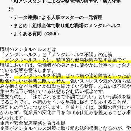
・AIアシスタントによる労務管理の標準化・属人化解
消
・データ連携による人事マスターの一元管理
・まとめ｜組織全体で取り組む職場のメンタルヘルス
・よくある質問（Q&A）
職場のメンタルヘルスとは
「メンタルヘルス」と「メンタルヘルス不調」の定義
「メンタルヘルス」とは、精神的な健康状態を指す言葉です。
職場においては、労働者が心身ともに健やかに仕事へ向き合え
ている状態を意味します。
一方、
「メンタルヘルス不調」はうつ病や適応障害といった診
断名がついた状態に限りません。
強いストレスや気分の落ち込
みを抱えながら何とか出勤を続けている状態、あるいは不眠や
集中力低下が続いている状態も含む広い概念です。
重要なのは、「診断されるまで不調ではない」という認識を捨
てることです。不調のサインを早期に捉えて対応することが、
深刻化の予防につながります。企業としては、診断の有無にか
かわらず、従業員の変化に目を向ける仕組みを整えることが求
められます。
企業が安全配慮義務を負う根拠
企業がメンタルヘルス対策に取り組む法的根拠となるのが、労