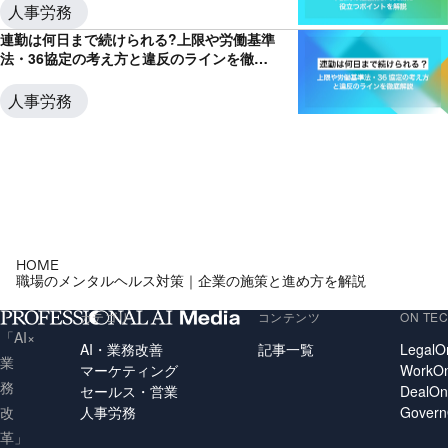
人事労務
連勤は何日まで続けられる?上限や労働基準
法・36協定の考え方と違反のラインを徹底
解説
人事労務
HOME
職場のメンタルヘルス対策｜企業の施策と進め方を解説
カテゴリ
コンテンツ
ON TE
「AI×
AI・業務改善
記事一覧
LegalO
業
マーケティング
WorkO
務
セールス・営業
DealO
人事労務
Gover
改
革」