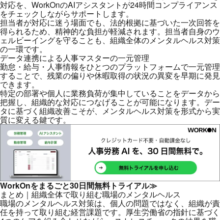
対応を、WorkOnのAIアシスタントが24時間コンプライアンス
をチェックしながらサポートします。
担当者が対応に迷う場面でも、法的根拠に基づいた一次回答を
得られるため、精神的な負担が軽減されます。担当者自身のウ
ェルビーイングを守ることも、組織全体のメンタルヘルス対策
の一環です。
データ連携による人事マスターの一元管理
勤怠・給与・人事情報をひとつのプラットフォームで一元管理
することで、残業の偏りや休暇取得の状況の異変を早期に発見
できます。
特定の部署や個人に業務負荷が集中していることをデータから
把握し、組織的な対応につなげることが可能になります。デー
タに基づく組織改善こそが、メンタルヘルス対策を形式から実
質に変える鍵です。
WorkOnをまるごと30日間無料トライアル≫
まとめ｜組織全体で取り組む職場のメンタルヘルス
職場のメンタルヘルス対策は、個人の問題ではなく、組織が責
任を持って取り組む経営課題です。厚生労働省の指針に基づく