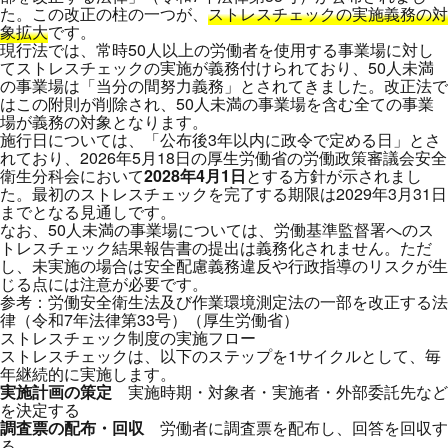
た。この改正の柱の一つが、
ストレスチェックの実施義務の対
象拡大
です。
現行法では、常時50人以上の労働者を使用する事業場に対し
てストレスチェックの実施が義務付けられており、50人未満
の事業場は「当分の間努力義務」とされてきました。改正法で
はこの附則が削除され、50人未満の事業場を含む全ての事業
場が義務の対象となります。
施行日については、「公布後3年以内に政令で定める日」とさ
れており、2026年5月18日の厚生労働省の労働政策審議会安全
衛生分科会において
2028年4月1日
とする方針が示されまし
た。最初のストレスチェックを完了する期限は2029年3月31日
までとなる見通しです。
なお、50人未満の事業場については、労働基準監督署へのス
トレスチェック結果報告書の提出は義務化されません。ただ
し、未実施の場合は安全配慮義務違反や行政指導のリスクが生
じる点には注意が必要です。
参考：
労働安全衛生法及び作業環境測定法の一部を改正する法
律（令和7年法律第33号）（厚生労働省）
ストレスチェック制度の実施フロー
ストレスチェックは、以下のステップを1サイクルとして、毎
年継続的に実施します。
実施計画の策定
実施時期・対象者・実施者・外部委託先など
を決定する
調査票の配布・回収
労働者に調査票を配布し、回答を回収す
る