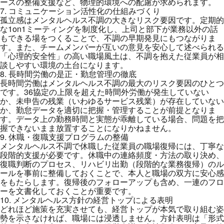
ースの整備支援など、物理的環境への配慮が求められます。
7. コミュニケーション活性化の仕組みづくり
孤立感はメンタルヘルス不調の大きなリスク要因です。定期的
な1on1ミーティングを制度化し、上司と部下が業務以外の話
もできる場をつくることで、不調の早期発見にもつながりま
す。また、チームメンバーが互いの意見を安心して述べられる
「心理的安全性」の高い職場風土は、不調を抱えた従業員が相
談しやすい環境の土台になります。
8. 長時間労働の是正・勤怠管理の徹底
長時間労働はメンタルヘルス不調の最大のリスク要因のひとつ
です。36協定の上限を超えた時間外労働が発生していない
か、未申告の残業（いわゆるサービス残業）が存在していない
か、勤怠データを適切に把握・管理することが前提となりま
す。データ上の勤務時間と実態が乖離している場合、問題を把
握できないまま放置することになりかねません。
9. 休職・復職支援プログラムの整備
メンタルヘルス不調で休職した従業員の職場復帰には、丁寧な
段階的支援が必要です。休職中の連絡頻度・方法の取り決め、
復職判断のプロセス、リハビリ出勤（段階的な業務復帰）のル
ールを事前に整備しておくことで、本人と職場の双方に安心感
をもたらします。復帰後のフォローアップも含め、一連のフロ
ーを文書化しておくことが重要です。
10. メンタルヘルス方針の経営トップによる表明
どれほど施策を充実させても、経営トップが本気で取り組む姿
勢を示さなければ、職場には浸透しません。方針表明は「形式