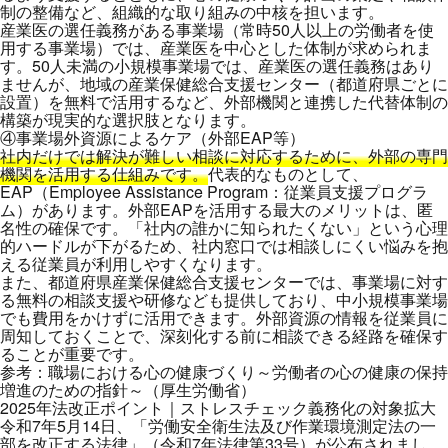
制の整備など、組織的な取り組みの中核を担います。
産業医の選任義務がある事業場（常時50人以上の労働者を使
用する事業場）では、産業医を中心とした体制が求められま
す。50人未満の小規模事業場では、産業医の選任義務はあり
ませんが、地域の産業保健総合支援センター（都道府県ごとに
設置）を無料で活用するなど、外部機関と連携した代替体制の
構築が現実的な選択肢となります。
④事業場外資源によるケア（外部EAP等）
社内だけでは解決が難しい相談に対応するために、外部の専門
機関を活用する仕組みです。
代表的なものとして、
EAP（Employee Assistance Program：従業員支援プログラ
ム）があります。外部EAPを活用する最大のメリットは、匿
名性の確保です。「社内の誰かに知られたくない」という心理
的ハードルが下がるため、社内窓口では相談しにくい悩みを抱
える従業員が利用しやすくなります。
また、都道府県産業保健総合支援センターでは、事業場に対す
る無料の相談支援や研修なども提供しており、中小規模事業場
でも費用をかけずに活用できます。外部資源の情報を従業員に
周知しておくことで、深刻化する前に相談できる経路を確保す
ることが重要です。
参考：
職場における心の健康づくり～労働者の心の健康の保持
増進のための指針～（厚生労働省）
2025年法改正ポイント｜ストレスチェック義務化の対象拡大
令和7年5月14日、「労働安全衛生法及び作業環境測定法の一
部を改正する法律」（令和7年法律第33号）が公布されまし